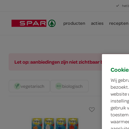
het 
producten
acties
recepten
Let op: aanbiedingen zijn niet zichtbaar bij de pro
Cookie
Wij gebr
vegetarisch 
biologisch 
bezoekt.
website 
instelli
gebruik 
toestemm
waarmee 
aansluit