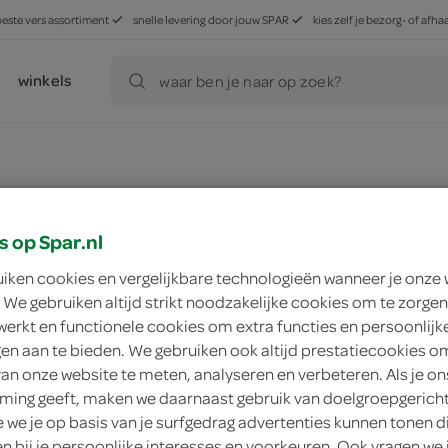
beste vers assortiment
snelle levering door jouw SPAR
kies zelf je bezorg- of af
winkels
waar ben je naar op zoek?
ducten, maar worden wél automatisch verwerkt in de winkelm
s op Spar.nl
uiken cookies en vergelijkbare technologieën wanneer je onze
 We gebruiken altijd strikt noodzakelijke cookies om te zorgen
werkt en functionele cookies om extra functies en persoonlijk
ngen aan te bieden. We gebruiken ook altijd prestatiecookies o
van onze website te meten, analyseren en verbeteren. Als je on
ing geeft, maken we daarnaast gebruik van doelgroepgerich
we je op basis van je surfgedrag advertenties kunnen tonen d
en bij je persoonlijke interesses en voorkeuren. Ook vragen we 