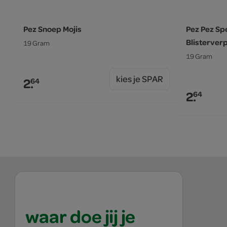
Pez Snoep Mojis
Pez Pez Sp
Blisterver
19 Gram
19 Gram
kies je SPAR
2.
64
2.
64
waar doe jij je