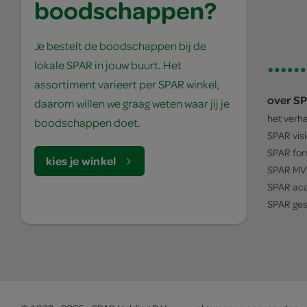
boodschappen?
Je bestelt de boodschappen bij de
lokale SPAR in jouw buurt. Het
assortiment varieert per SPAR winkel,
over S
daarom willen we graag weten waar jij je
het verh
boodschappen doet.
SPAR
vis
SPAR
for
kies je winkel
SPAR
MV
SPAR
ac
SPAR
ges