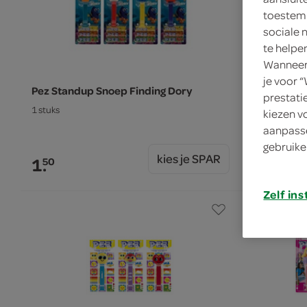
toestemm
sociale 
te helpe
Wanneer 
je voor 
Pez Standup Snoep Finding Dory
Pez Snoep 
prestati
1 stuks
19 Gram
kiezen v
aanpasse
gebruike
kies je SPAR
1.
2.
50
64
Zelf ins