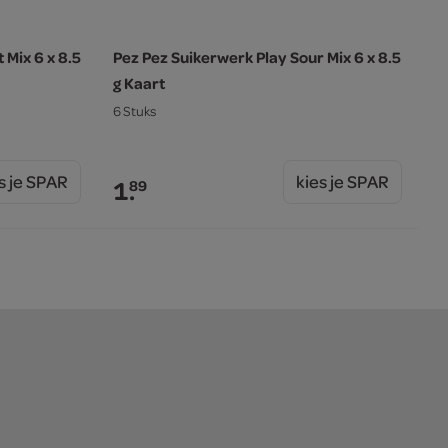
 Mix 6 x 8.5
Pez Pez Suikerwerk Play Sour Mix 6 x 8.5
g Kaart
6 Stuks
s je SPAR
kies je SPAR
1.
89