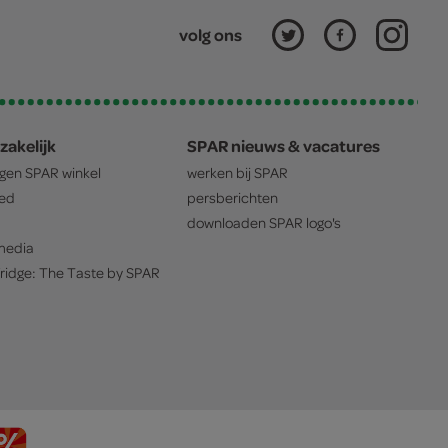
volg ons
zakelijk
SPAR nieuws & vacatures
igen
SPAR
winkel
werken bij
SPAR
oed
persberichten
downloaden
SPAR
logo's
edia
ridge: The Taste by
SPAR