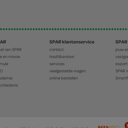
PAR
SPAR klantenservice
SPAR 
aal van
SPAR
contact
jouw e
ie en missie
hoofdkantoor
vastg
mule
services
export
O
veelgestelde vragen
SPAR
m
ademie
online bestellen
Smartf
chiedenis