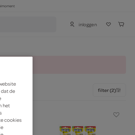
haalmoment
inloggen
and.
 website
filter (2)
 dat de
e
m het
s
te cookies
ie
je