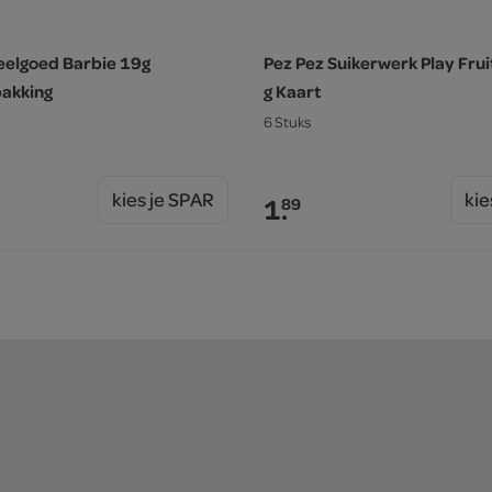
eelgoed Barbie 19g
Pez Pez Suikerwerk Play Fruit
pakking
g Kaart
6 Stuks
kies je SPAR
kie
1.
89