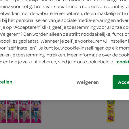
ing voor het gebruik van social media cookies om de integra
netwerken met de website te verbeteren, delen makkelijker te
n bij het personaliseren van je sociale media-ervaring en adver
je op “Accepteren” klikt, geef je toestemming voor al onze co
“Weigeren”? Dan worden alleen de strikt noodzakelijke, functio
Paw Patrol
Pez Snoep Nintendo Super M
ecookies geplaatst. Wanneer je zelf je voorkeuren wil instellen 
19 Gram
oor “zelf instellen”. Je kunt jouw cookie-instellingen op elk m
n en je toestemming intrekken. Meer informatie over de cooki
n en hoe je ze kunt beheren, vind je in ons cookiebeleid.
cooki
kies je SPAR
kie
2.
64
tellen
Weigeren
Acc