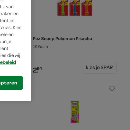
tie van
 maken en
tenties.
okies. Kies
nele en
ario
Pez Snoep Pokemon Pikachu
kun je
19 Gram
oment
es die wij
ebeleid
s je SPAR
kies je SPAR
2.
64
epteren