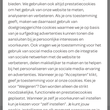
RAW Organic Food raw food
bieden. We gebruiken ook altijd prestatiecookies
pompoenpitten
om het gebruik van onze website te meten,
300 Gram
analyseren en verbeteren. Als je ons toestemming
geeft, maken we daarnaast gebruik van
doelgroepgerichte cookies waarmee we je op basis
kies je SPAR
5.
49
van je surfgedrag advertenties kunnen tonen die
aansluiten bij je persoonlijke interesses en
voorkeuren. Ook vragen we je toestemming voor het
gebruik van social media cookies om de integratie
RAW Organic Food
van sociale netwerken met de website te
zonnebloempitten
verbeteren, delen makkelijker te maken en te helpen
300 Gram
bij het personaliseren van je sociale media-ervaring
en advertenties. Wanneer je op “Accepteren” klikt,
kies je SPAR
geef je toestemming voor al onze cookies. Kies je
3.
39
voor “Weigeren”? Dan worden alleen de strikt
noodzakelijke, functionele en prestatiecookies
geplaatst. Wanneer je zelf je voorkeuren wil instellen
kun je kiezen voor “zelf instellen”. Je kunt jouw
cookie-instellingen op elk moment aanpassen en je