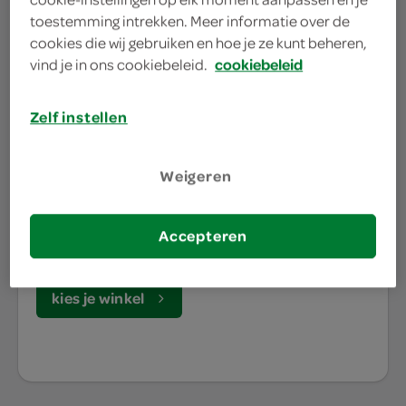
toestemming intrekken. Meer informatie over de
cookies die wij gebruiken en hoe je ze kunt beheren,
vind je in ons cookiebeleid.
cookiebeleid
waar doe jij je
boodschappen?
Zelf instellen
Je bestelt de boodschappen bij de lokale SPAR in
Weigeren
jouw buurt. Het assortiment varieert per SPAR
winkel, daarom willen we graag weten waar jij je
Accepteren
boodschappen doet.
kies je winkel