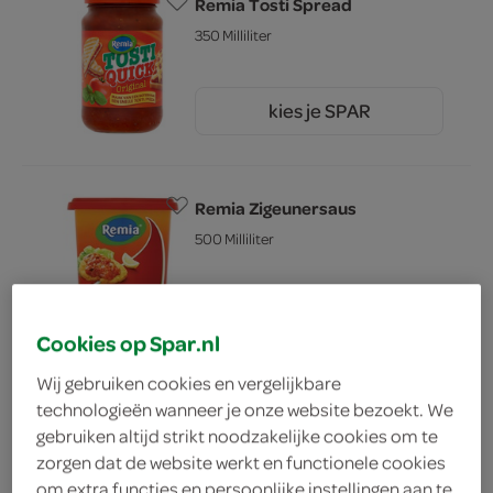
Remia Tosti Spread
350 Milliliter
kies je SPAR
1.
99
Remia Zigeunersaus
500 Milliliter
kies je SPAR
2.
69
Cookies op Spar.nl
Wij gebruiken cookies en vergelijkbare
technologieën wanneer je onze website bezoekt. We
Remia friteslijn
gebruiken altijd strikt noodzakelijke cookies om te
350 Milliliter
zorgen dat de website werkt en functionele cookies
om extra functies en persoonlijke instellingen aan te