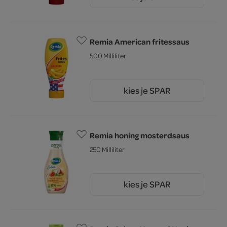
2.
Remia American fritessaus
500 Milliliter
kies je SPAR
2.
45
Remia honing mosterdsaus
250 Milliliter
kies je SPAR
2.
15