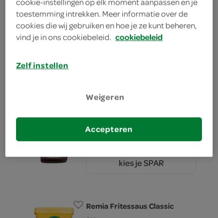
cookie-instellingen op elk moment aanpassen en je
toestemming intrekken. Meer informatie over de
Remia Salata ranch
cookies die wij gebruiken en hoe je ze kunt beheren,
250 Milliliter
vind je in ons cookiebeleid.
cookiebeleid
kies je SPAR
2.
15
Zelf instellen
Weigeren
Remia Black Jack Smokey BBQ
Sauce
Accepteren
450 Milliliter
kies je SPAR
4.
49
Remia Fritessaus Classic