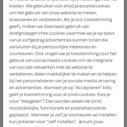
bieden. We gebruiken ook altijd prestatiecookies
kies je SPAR
2.
55
om het gebruik van onze website te meten,
analyseren en verbeteren. Als je ons toestemming
geeft, maken we daarnaast gebruik van
Remia Salata Caesar Dressing
doelgroepgerichte cookies waarmee we je op basis
van je surfgedrag advertenties kunnen tonen die
250 Milliliter
aansluiten bij je persoonlijke interesses en
voorkeuren. Ook vragen we je toestemming voor het
kies je SPAR
2.
15
gebruik van social media cookies om de integratie
van sociale netwerken met de website te
verbeteren, delen makkelijker te maken en te helpen
bij het personaliseren van je sociale media-ervaring
Remia mayonaise
en advertenties. Wanneer je op “Accepteren” klikt,
500 Milliliter
geef je toestemming voor al onze cookies. Kies je
voor “Weigeren”? Dan worden alleen de strikt
noodzakelijke, functionele en prestatiecookies
kies je SPAR
2.
69
geplaatst. Wanneer je zelf je voorkeuren wil instellen
kun je kiezen voor “zelf instellen”. Je kunt jouw