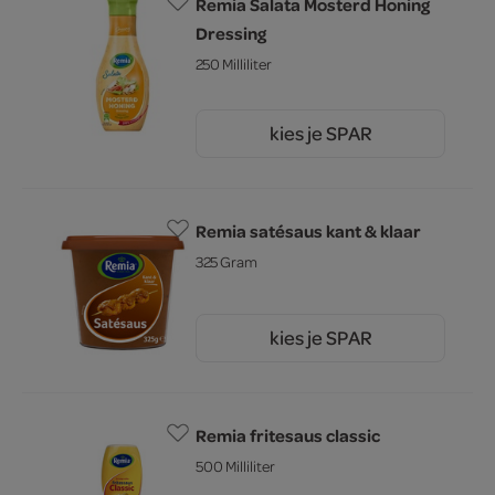
Remia Salata Mosterd Honing
Dressing
250 Milliliter
kies je SPAR
2.
15
Remia satésaus kant & klaar
325 Gram
kies je SPAR
2.
45
Remia fritesaus classic
500 Milliliter