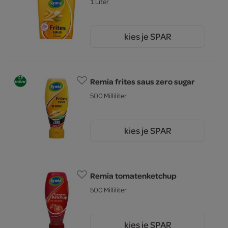
1 Liter
kies je SPAR
3.
49
Remia frites saus zero sugar
500 Milliliter
kies je SPAR
2.
45
Remia tomatenketchup
500 Milliliter
kies je SPAR
95