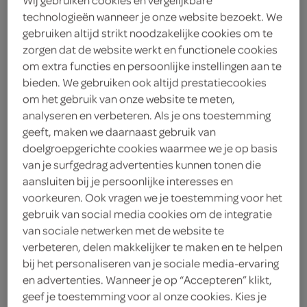
Sprite zero sugar
technologieën wanneer je onze website bezoekt. We
1 Liter
gebruiken altijd strikt noodzakelijke cookies om te
zorgen dat de website werkt en functionele cookies
om extra functies en persoonlijke instellingen aan te
kies je SPAR
2.
55
bieden. We gebruiken ook altijd prestatiecookies
om het gebruik van onze website te meten,
analyseren en verbeteren. Als je ons toestemming
Sprite zero sugar multipack
geeft, maken we daarnaast gebruik van
doelgroepgerichte cookies waarmee we je op basis
1 Liter
van je surfgedrag advertenties kunnen tonen die
aansluiten bij je persoonlijke interesses en
kies je SPAR
3.
voorkeuren. Ook vragen we je toestemming voor het
59
gebruik van social media cookies om de integratie
van sociale netwerken met de website te
verbeteren, delen makkelijker te maken en te helpen
Sprite lemon lime
bij het personaliseren van je sociale media-ervaring
500 Milliliter
en advertenties. Wanneer je op “Accepteren” klikt,
geef je toestemming voor al onze cookies. Kies je