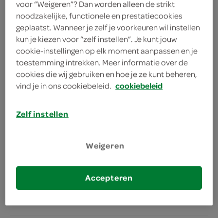
voor “Weigeren”? Dan worden alleen de strikt
kies je SPAR
2.
40
noodzakelijke, functionele en prestatiecookies
geplaatst. Wanneer je zelf je voorkeuren wil instellen
kun je kiezen voor “zelf instellen”. Je kunt jouw
cookie-instellingen op elk moment aanpassen en je
Sprite lemon lime
toestemming intrekken. Meer informatie over de
1.5 Liter
cookies die wij gebruiken en hoe je ze kunt beheren,
vind je in ons cookiebeleid.
cookiebeleid
kies je SPAR
2.
85
Zelf instellen
Sprite zero sugar blik 330 ml
Weigeren
250 Milliliter
Accepteren
kies je SPAR
0.
94