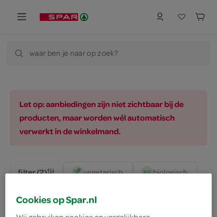
waar ben je naar op zoek?
Let op: aanbiedingen zijn niet zichtbaar bij de
producten, maar worden wél automatisch
verwerkt in de winkelmand.
vegetarisch 
biologisch 
filter (2)
Cookies op Spar.nl
Wij gebruiken cookies en vergelijkbare