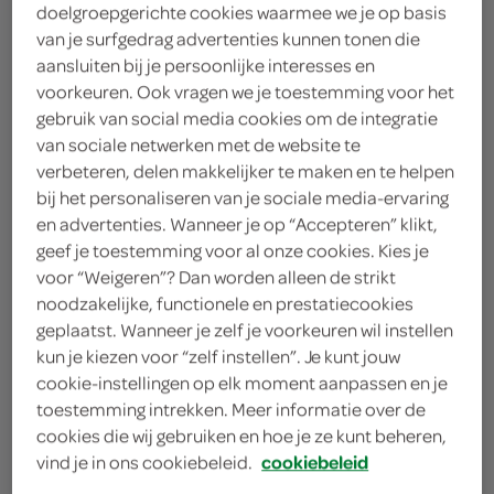
doelgroepgerichte cookies waarmee we je op basis
winkel, daarom willen we graag weten waar jij je
van je surfgedrag advertenties kunnen tonen die
boodschappen doet.
aansluiten bij je persoonlijke interesses en
voorkeuren. Ook vragen we je toestemming voor het
gebruik van social media cookies om de integratie
kies je winkel
van sociale netwerken met de website te
verbeteren, delen makkelijker te maken en te helpen
bij het personaliseren van je sociale media-ervaring
en advertenties. Wanneer je op “Accepteren” klikt,
geef je toestemming voor al onze cookies. Kies je
voor “Weigeren”? Dan worden alleen de strikt
noodzakelijke, functionele en prestatiecookies
geplaatst. Wanneer je zelf je voorkeuren wil instellen
kun je kiezen voor “zelf instellen”. Je kunt jouw
Volg SPAR op twitter
cookie-instellingen op elk moment aanpassen en je
Volg SPAR op facebook
toestemming intrekken. Meer informatie over de
cookies die wij gebruiken en hoe je ze kunt beheren,
Volg SPAR op instagram
vind je in ons cookiebeleid.
cookiebeleid