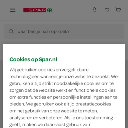
waar ben je naar op zoek?
Cookies op Spar.nl
Wij gebruiken cookies en vergelijkbare
technologieën wanneer je onze website bezoekt. We
gebruiken altijd strikt noodzakelijke cookies om te
waar doe jij je
zorgen dat de website werkt en functionele cookies
om extra functies en persoonlijke instellingen aan te
boodschappen?
bieden. We gebruiken ook altijd prestatiecookies
om het gebruik van onze website te meten,
analyseren en verbeteren. Als je ons toestemming
Je bestelt de boodschappen bij de lokale SPAR in
geeft, maken we daarnaast gebruik van
jouw buurt. Het assortiment varieert per SPAR