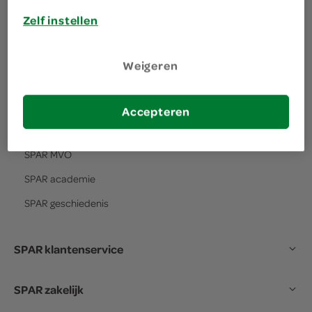
Zelf instellen
over SPAR
Weigeren
het verhaal van
SPAR
SPAR
visie en missie
Accepteren
SPAR
formule
SPAR
MVO
SPAR
academie
SPAR
geschiedenis
SPAR klantenservice
SPAR zakelijk