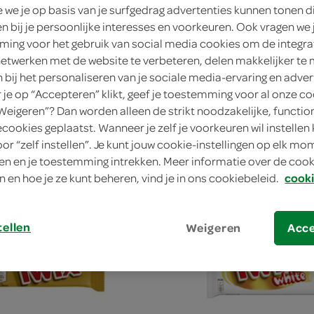
we je op basis van je surfgedrag advertenties kunnen tonen d
en bij je persoonlijke interesses en voorkeuren. Ook vragen we 
ing voor het gebruik van social media cookies om de integra
netwerken met de website te verbeteren, delen makkelijker te
n bij het personaliseren van je sociale media-ervaring en adver
Twix salted caramel
je op “Accepteren” klikt, geef je toestemming voor al onze co
“Weigeren”? Dan worden alleen de strikt noodzakelijke, functio
75 Gram
ecookies geplaatst. Wanneer je zelf je voorkeuren wil instellen 
oor “zelf instellen”. Je kunt jouw cookie-instellingen op elk m
n en je toestemming intrekken. Meer informatie over de cooki
kies je SPAR
kie
2.
00
n en hoe je ze kunt beheren, vind je in ons cookiebeleid.
cooki
tellen
Weigeren
Acc