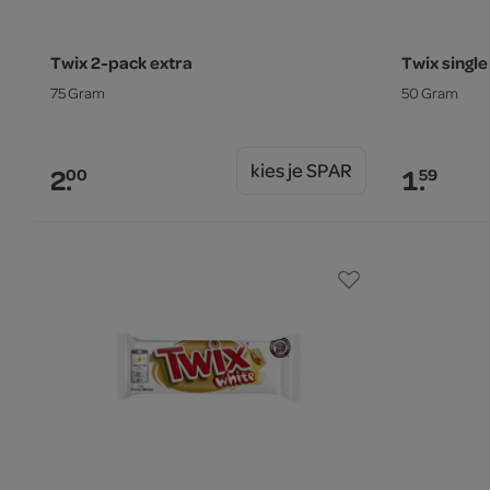
Twix 2-pack extra
Twix single
75 Gram
50 Gram
kies je SPAR
2.
1.
00
59