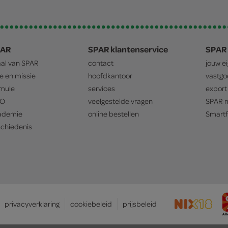
PAR
SPAR klantenservice
SPAR 
aal van
SPAR
contact
jouw e
ie en missie
hoofdkantoor
vastg
mule
services
export
O
veelgestelde vragen
SPAR
m
ademie
online bestellen
Smartf
chiedenis
privacyverklaring
cookiebeleid
prijsbeleid