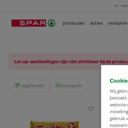
het 
producten
acties
recepten
Let op: aanbiedingen zijn niet zichtbaar bij de pro
Cookie
vegetarisch 
biologisch 
Wij gebr
bezoekt.
website 
instelli
gebruik 
toestemm