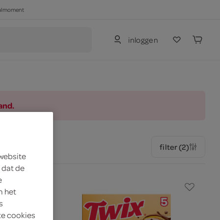
haalmoment
inloggen
and.
filter (2)
 website
 dat de
e
m het
s
te cookies