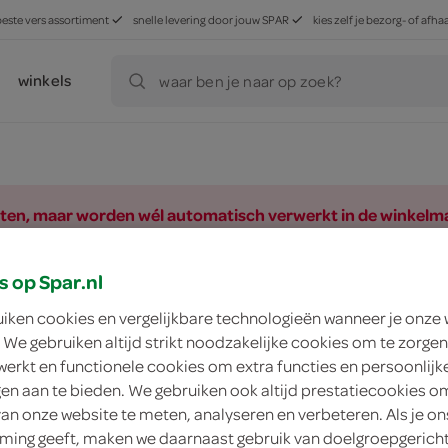
beste vers assortiment
snelle levering door jouw SPAR
kies zelf je bezorg- of af
winkels
waar ben je naar op zoek?
ducten, maar worden wél automatisch verwerkt in de winkelm
s op Spar.nl
uiken cookies en vergelijkbare technologieën wanneer je onze
 We gebruiken altijd strikt noodzakelijke cookies om te zorgen
werkt en functionele cookies om extra functies en persoonlijk
ngen aan te bieden. We gebruiken ook altijd prestatiecookies o
van onze website te meten, analyseren en verbeteren. Als je on
ing geeft, maken we daarnaast gebruik van doelgroepgerich