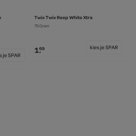
e
Twix Twix Reep White Xtra
75 Gram
kies je SPAR
1.
69
s je SPAR