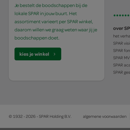
Je bestelt de boodschappen bij de
lokale SPAR in jouw buurt. Het
assortiment varieert per SPAR winkel,
over S
daarom willen we graag weten waar jij je
het verh
boodschappen doet.
SPAR
vis
SPAR
for
kies je winkel
SPAR
MV
SPAR
ac
SPAR
ges
© 1932 - 2026 - SPAR Holding B.V.
algemene voorwaarden