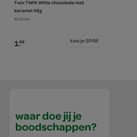
Twix TWIX Witte chocolade met
karamel 46g
46 Gram
kies je SPAR
1.
49
waar doe jij je
boodschappen?