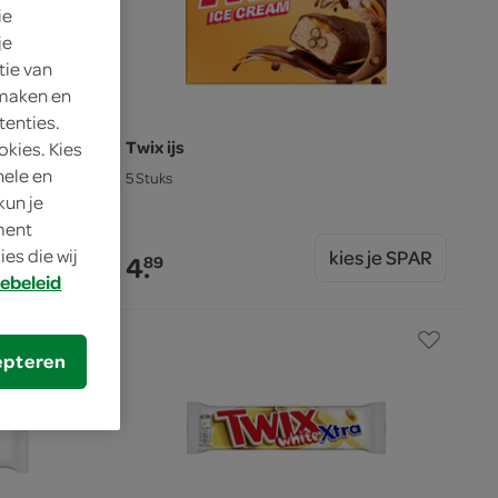
ie
je
tie van
 maken en
tenties.
Twix ijs
okies. Kies
nele en
5 Stuks
kun je
oment
es die wij
s je SPAR
kies je SPAR
4.
89
ebeleid
epteren