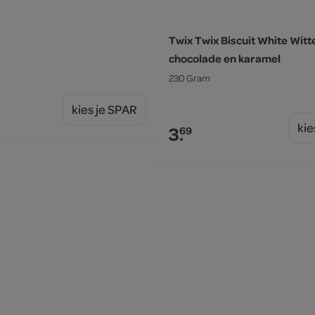
Twix Twix Biscuit White Witt
chocolade en karamel
230 Gram
kies je SPAR
kie
3.
69