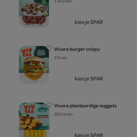
175 Gram
kies je SPAR
4.
49
Vivera burger crispy
2 Stuks
kies je SPAR
4.
39
Vivera plantaardige nuggets
200 Gram
kies je SPAR
69