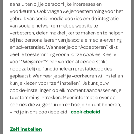
aansluiten bij je persoonlijke interesses en
voorkeuren. Ook vragen we je toestemming voor het
kies je SPAR
3.
69
gebruik van social media cookies om de integratie
van sociale netwerken met de website te
verbeteren, delen makkelijker te maken en te helpen
Vivera vegan balletjes
bij het personaliseren van je sociale media-ervaring
en advertenties. Wanneer je op “Accepteren” klikt,
200 Gram
geef je toestemming voor al onze cookies. Kies je
voor “Weigeren”? Dan worden alleen de strikt
kies je SPAR
noodzakelijke, functionele en prestatiecookies
3.
59
geplaatst. Wanneer je zelf je voorkeuren wil instellen
kun je kiezen voor “zelf instellen”. Je kunt jouw
cookie-instellingen op elk moment aanpassen en je
Vivera plant crispy tenders
toestemming intrekken. Meer informatie over de
4 Stuks
cookies die wij gebruiken en hoe je ze kunt beheren,
vind je in ons cookiebeleid.
cookiebeleid
kies je SPAR
4.
39
Zelf instellen