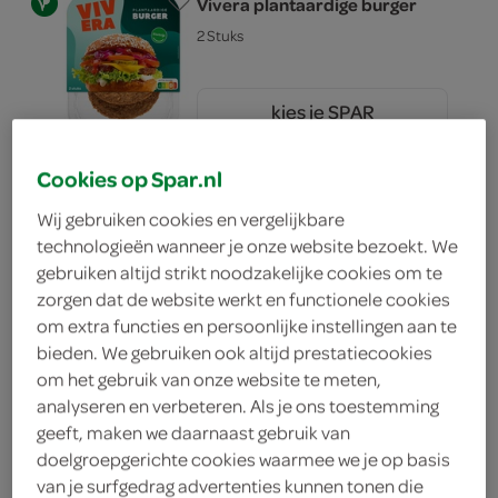
Vivera plantaardige burger
2 Stuks
kies je SPAR
3.
19
Cookies op Spar.nl
Vivera vegetarische falafel
Wij gebruiken cookies en vergelijkbare
200 Gram
technologieën wanneer je onze website bezoekt. We
gebruiken altijd strikt noodzakelijke cookies om te
zorgen dat de website werkt en functionele cookies
kies je SPAR
3.
49
om extra functies en persoonlijke instellingen aan te
bieden. We gebruiken ook altijd prestatiecookies
om het gebruik van onze website te meten,
analyseren en verbeteren. Als je ons toestemming
Vivera vegetarische
geeft, maken we daarnaast gebruik van
kaasschnitzel
doelgroepgerichte cookies waarmee we je op basis
2 Stuks
van je surfgedrag advertenties kunnen tonen die