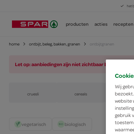
het 
producten
acties
recepten
home
ontbijt, beleg, bakken, granen
ontbijtgranen
Let op: aanbiedingen zijn niet zichtbaar bij de pro
Cookie
Wij gebr
bezoekt.
cruesli
cereals
muesl
website 
instelli
gebruik 
toestemm
vegetarisch 
biologisch 
waarmee 