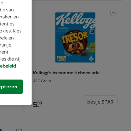
je
tie van
 maken en
tenties.
okies. Kies
nele en
kun je
oment
es die wij
ebeleid
os
Kellogg's tresor melk chocolade
410 Gram
epteren
s je SPAR
kies je SPAR
5.
39