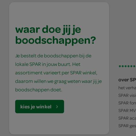
waar doe jij je
boodschappen?
Je bestelt de boodschappen bij de
lokale SPAR in jouw buurt. Het
assortiment varieert per SPAR winkel,
over S
daarom willen we graag weten waar jij je
het verh
boodschappen doet.
SPAR
vis
SPAR
for
kies je winkel
SPAR
MV
SPAR
ac
SPAR
ges