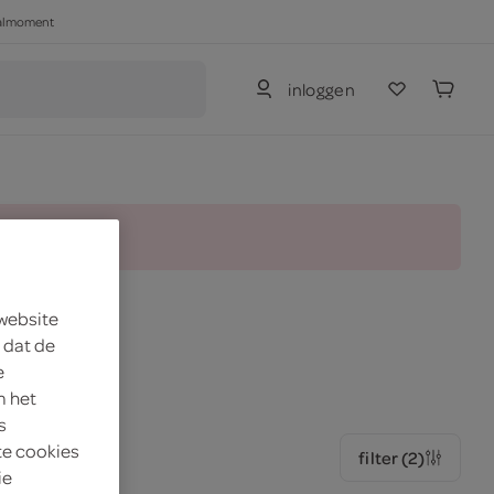
haalmoment
inloggen
and.
 website
 dat de
jtverrijkers
e
m het
s
te cookies
filter (2)
ie