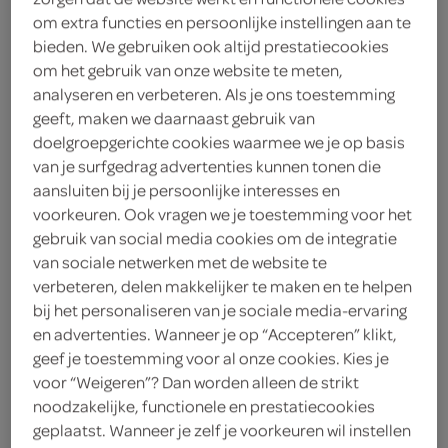
om extra functies en persoonlijke instellingen aan te
bieden. We gebruiken ook altijd prestatiecookies
aperitieven
likorettes
premixe
om het gebruik van onze website te meten,
analyseren en verbeteren. Als je ons toestemming
geeft, maken we daarnaast gebruik van
doelgroepgerichte cookies waarmee we je op basis
vegetarisch 
biologisch 
filter (2)
van je surfgedrag advertenties kunnen tonen die
aansluiten bij je persoonlijke interesses en
voorkeuren. Ook vragen we je toestemming voor het
gebruik van social media cookies om de integratie
Indomita Cabernet Sauvignon
van sociale netwerken met de website te
75 Centiliter
verbeteren, delen makkelijker te maken en te helpen
bij het personaliseren van je sociale media-ervaring
en advertenties. Wanneer je op “Accepteren” klikt,
kies je SPAR
3.
99
geef je toestemming voor al onze cookies. Kies je
voor “Weigeren”? Dan worden alleen de strikt
noodzakelijke, functionele en prestatiecookies
geplaatst. Wanneer je zelf je voorkeuren wil instellen
Indomita Sauvignon Blanc