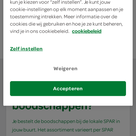
kun je kiezen voor “zelf instellen”. Je kunt jouw
75 Centiliter
cookie-instellingen op elk moment aanpassen en je
toestemming intrekken. Meer informatie over de
cookies die wij gebruiken en hoe je ze kunt beheren,
kies je SPAR
3.
99
vind je in ons cookiebeleid.
cookiebeleid
Zelf instellen
Weigeren
Accepteren
waar doe jij je
boodschappen?
Je bestelt de boodschappen bij de lokale SPAR in
jouw buurt. Het assortiment varieert per SPAR