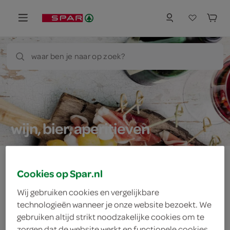
waar ben je naar op zoek?
wijn, bier, aperitieven
Cookies op Spar.nl
Let op: aanbiedingen zijn niet zichtbaar bij de
Wij gebruiken cookies en vergelijkbare
producten, maar worden wél automatisch
technologieën wanneer je onze website bezoekt. We
verwerkt in de winkelmand.
gebruiken altijd strikt noodzakelijke cookies om te
zorgen dat de website werkt en functionele cookies