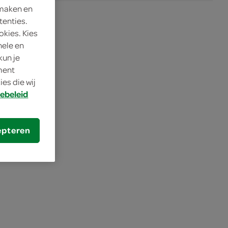
 maken en
tenties.
okies. Kies
nele en
kun je
oment
es die wij
ebeleid
epteren