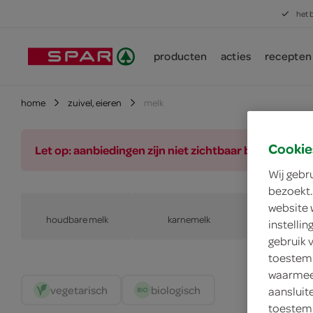
het 
producten
acties
recepten
home
zuivel, eieren
melk
Cookie
Let op: aanbiedingen zijn niet zichtbaar bij de pro
Wij gebr
bezoekt.
website 
houdbare melk
karnemelk
chocolademel
instelli
gebruik 
toestemm
waarmee 
vegetarisch 
biologisch 
aansluit
toestemm