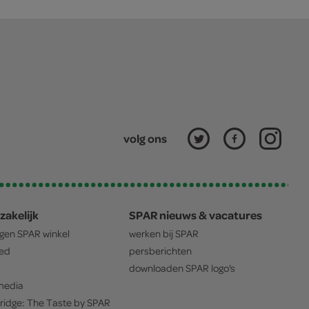
volg ons
zakelijk
SPAR nieuws & vacatures
igen
SPAR
winkel
werken bij
SPAR
oed
persberichten
downloaden
SPAR
logo's
edia
ridge: The Taste by
SPAR