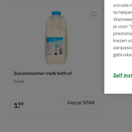
sociale 
te helpe
Wanneer 
je voor 
prestati
kiezen v
aanpasse
gebruike
Zuivelmeester melk halfvol
Zelf ins
2 Liter
kies je SPAR
1.
69