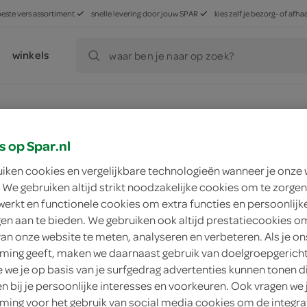
beste vers assortiment
snelle levering door jouw SPAR
kies zelf je bezorg- of af
winkels
waar ben je naar op zoek?
s op Spar.nl
ducten, maar worden wél automatisch verwerkt in de winkelm
uiken cookies en vergelijkbare technologieën wanneer je onze
 We gebruiken altijd strikt noodzakelijke cookies om te zorgen
werkt en functionele cookies om extra functies en persoonlijk
k, cacao
ijskoffie
verse melk
sojamelk
ngen aan te bieden. We gebruiken ook altijd prestatiecookies o
van onze website te meten, analyseren en verbeteren. Als je on
ing geeft, maken we daarnaast gebruik van doelgroepgerich
we je op basis van je surfgedrag advertenties kunnen tonen d
en bij je persoonlijke interesses en voorkeuren. Ook vragen we 
ing voor het gebruik van social media cookies om de integra