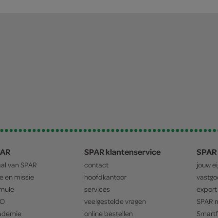
PAR
SPAR klantenservice
SPAR 
aal van
SPAR
contact
jouw e
ie en missie
hoofdkantoor
vastg
mule
services
export
O
veelgestelde vragen
SPAR
m
ademie
online bestellen
Smartf