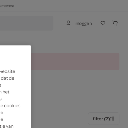
haalmoment
inloggen
and.
 website
 dat de
e
, amandelmelk
m het
s
te cookies
ie
filter (2)
je
tie van