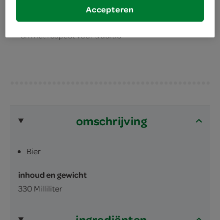
een heerlijk goudblond bier
Accepteren
wordt vervaardigd volgens een unieke receptuur
en met respect voor traditie
omschrijving
Bier
inhoud en gewicht
330 Milliliter
ingrediënten