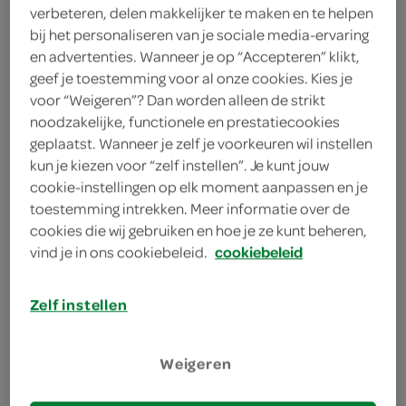
verbeteren, delen makkelijker te maken en te helpen
bij het personaliseren van je sociale media-ervaring
Brugse zot
en advertenties. Wanneer je op “Accepteren” klikt,
geef je toestemming voor al onze cookies. Kies je
< 25 jaar? Laat je
voor “Weigeren”? Dan worden alleen de strikt
legitimatie zien
noodzakelijke, functionele en prestatiecookies
< 18 jaar verkopen wij
meer
geplaatst. Wanneer je zelf je voorkeuren wil instellen
kun je kiezen voor “zelf instellen”. Je kunt jouw
geen alcohol
informatie
cookie-instellingen op elk moment aanpassen en je
330 Milliliter
toestemming intrekken. Meer informatie over de
cookies die wij gebruiken en hoe je ze kunt beheren,
vind je in ons cookiebeleid.
cookiebeleid
Let op: aanbiedingen zijn niet zichtbaar bij de
producten, maar worden wél automatisch
Zelf instellen
verwerkt in de winkelmand.
Weigeren
het echtse Brugse stadsbier