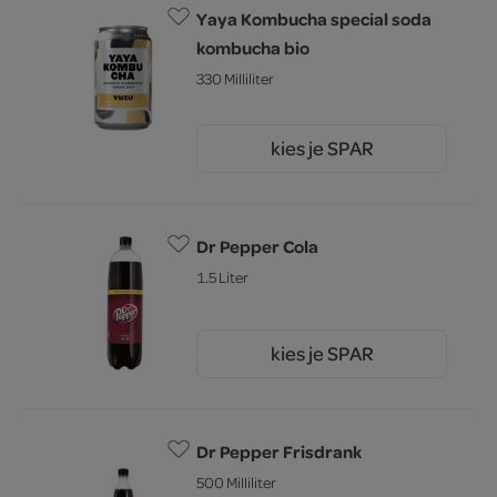
Yaya Kombucha special soda
kombucha bio
330 Milliliter
kies je SPAR
2.
79
Dr Pepper Cola
1.5 Liter
kies je SPAR
3.
19
Dr Pepper Frisdrank
500 Milliliter