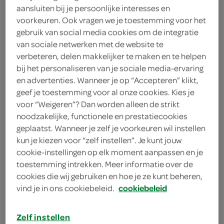
aansluiten bij je persoonlijke interesses en
voorkeuren. Ook vragen we je toestemming voor het
Cantabile
gebruik van social media cookies om de integratie
1
.
van sociale netwerken met de website te
99
verbeteren, delen makkelijker te maken en te helpen
bij het personaliseren van je sociale media-ervaring
230 Milliliter
en advertenties. Wanneer je op “Accepteren” klikt,
geef je toestemming voor al onze cookies. Kies je
voor “Weigeren”? Dan worden alleen de strikt
Let op: aanbiedingen zijn niet zichtbaar bij de
noodzakelijke, functionele en prestatiecookies
producten, maar worden wél automatisch
geplaatst. Wanneer je zelf je voorkeuren wil instellen
verwerkt in de winkelmand.
kun je kiezen voor “zelf instellen”. Je kunt jouw
cookie-instellingen op elk moment aanpassen en je
toestemming intrekken. Meer informatie over de
drink een sprankelende limonade met druifsmak,
cookies die wij gebruiken en hoe je ze kunt beheren,
vind je in ons cookiebeleid.
cookiebeleid
perfect als zoet frisdrankmomentje bij je snack of
maaltijd
Zelf instellen