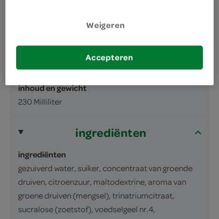
Weigeren
Accepteren
omschrijving
inhoud en gewicht
230 Milliliter
ingrediënten
ingrediënten
gezuiverd water, suiker, concentraat van groende
druiven, citroenzuur, maltodextrine, aroma van
groene druiven (mengsel), trinatriumcitraat,
sucralose (zoetstof), voedselgeel nr.4,