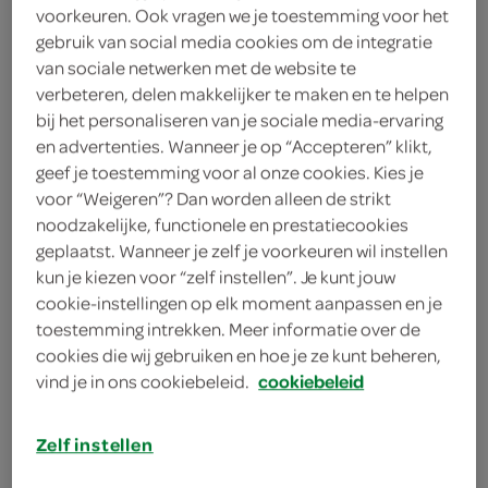
voorkeuren. Ook vragen we je toestemming voor het
1
.
99
gebruik van social media cookies om de integratie
van sociale netwerken met de website te
verbeteren, delen makkelijker te maken en te helpen
230 Milliliter
bij het personaliseren van je sociale media-ervaring
en advertenties. Wanneer je op “Accepteren” klikt,
geef je toestemming voor al onze cookies. Kies je
Let op: aanbiedingen zijn niet zichtbaar bij de
voor “Weigeren”? Dan worden alleen de strikt
producten, maar worden wél automatisch
noodzakelijke, functionele en prestatiecookies
verwerkt in de winkelmand.
geplaatst. Wanneer je zelf je voorkeuren wil instellen
kun je kiezen voor “zelf instellen”. Je kunt jouw
cookie-instellingen op elk moment aanpassen en je
toestemming intrekken. Meer informatie over de
cookies die wij gebruiken en hoe je ze kunt beheren,
vind je in ons cookiebeleid.
cookiebeleid
omschrijving
Zelf instellen