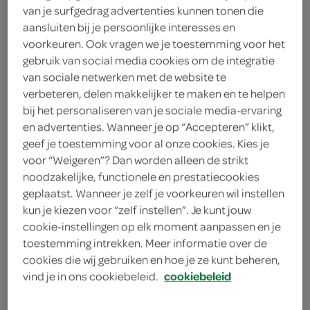
van je surfgedrag advertenties kunnen tonen die
aansluiten bij je persoonlijke interesses en
Celebrations
voorkeuren. Ook vragen we je toestemming voor het
8
.
gebruik van social media cookies om de integratie
49
van sociale netwerken met de website te
verbeteren, delen makkelijker te maken en te helpen
312 Gram
bij het personaliseren van je sociale media-ervaring
en advertenties. Wanneer je op “Accepteren” klikt,
geef je toestemming voor al onze cookies. Kies je
Let op: aanbiedingen zijn niet zichtbaar bij de
voor “Weigeren”? Dan worden alleen de strikt
producten, maar worden wél automatisch
noodzakelijke, functionele en prestatiecookies
verwerkt in de winkelmand.
geplaatst. Wanneer je zelf je voorkeuren wil instellen
kun je kiezen voor “zelf instellen”. Je kunt jouw
cookie-instellingen op elk moment aanpassen en je
een leuke fles gevuld met chocolade assortiment
toestemming intrekken. Meer informatie over de
cookies die wij gebruiken en hoe je ze kunt beheren,
limited edition
vind je in ons cookiebeleid.
cookiebeleid
leuk om cadeau te geven