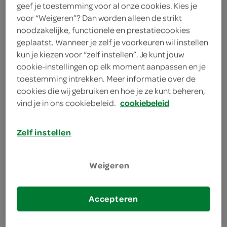
geef je toestemming voor al onze cookies. Kies je
voor “Weigeren”? Dan worden alleen de strikt
Celly
noodzakelijke, functionele en prestatiecookies
1 Stuks
geplaatst. Wanneer je zelf je voorkeuren wil instellen
kun je kiezen voor “zelf instellen”. Je kunt jouw
cookie-instellingen op elk moment aanpassen en je
Let op: aanbiedingen zijn niet zichtbaar bij de
toestemming intrekken. Meer informatie over de
producten, maar worden wél automatisch
cookies die wij gebruiken en hoe je ze kunt beheren,
verwerkt in de winkelmand.
vind je in ons cookiebeleid.
cookiebeleid
Zelf instellen
Weigeren
omschrijving
Accepteren
inhoud en gewicht