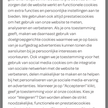
180 Gram
zorgen dat de website werkt en functionele cookies
om extra functies en persoonlijke instellingen aan te
bieden. We gebruiken ook altijd prestatiecookies
Let op: aanbiedingen zijn niet zichtbaar bij de
om het gebruik van onze website te meten,
analyseren en verbeteren. Als je ons toestemming
producten, maar worden wél automatisch
geeft, maken we daarnaast gebruik van
verwerkt in de winkelmand.
doelgroepgerichte cookies waarmee we je op basis
van je surfgedrag advertenties kunnen tonen die
aansluiten bij je persoonlijke interesses en
Handgemaakte Belgische chocoladeverwennerij van
voorkeuren. Ook vragen we je toestemming voor het
SPAR, altijd vers en natuurlijk
gebruik van social media cookies om de integratie
van sociale netwerken met de website te
Handgemaakte Belgische chocoladeverwennerij
verbeteren, delen makkelijker te maken en te helpen
100% natuurlijke ingrediënten
bij het personaliseren van je sociale media-ervaring
Versheid gegarandeerd voor 59 dagen
en advertenties. Wanneer je op “Accepteren” klikt,
geef je toestemming voor al onze cookies. Kies je
voor “Weigeren”? Dan worden alleen de strikt
noodzakelijke, functionele en prestatiecookies