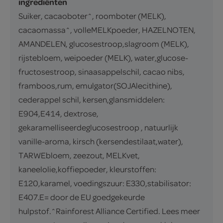
ingrediënten
Suiker, cacaoboter^, roomboter (MELK),
cacaomassa^, volleMELKpoeder, HAZELNOTEN,
AMANDELEN, glucosestroop,slagroom (MELK),
rijstebloem, weipoeder (MELK), water,glucose-
fructosestroop, sinaasappelschil, cacao nibs,
framboos,rum, emulgator(SOJAlecithine),
cederappel schil, kersen,glansmiddelen:
E904,E414, dextrose,
gekaramelliseerdeglucosestroop , natuurlijk
vanille-aroma, kirsch (kersendestilaat,water),
TARWEbloem, zeezout, MELKvet,
kaneelolie,koffiepoeder, kleurstoffen:
E120,karamel, voedingszuur: E330,stabilisator:
E407.E= door de EU goedgekeurde
hulpstof.^Rainforest Alliance Certified. Lees meer