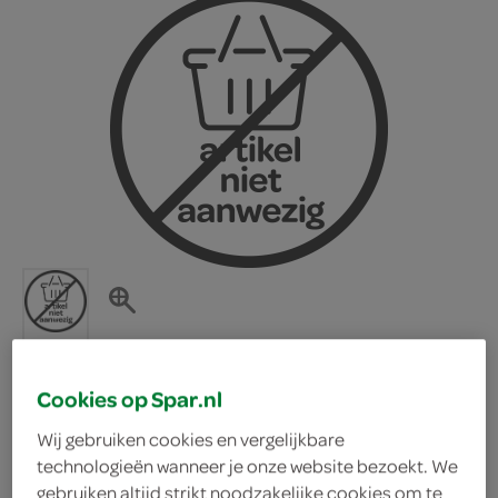
Cookies op Spar.nl
Chocoo bonbon's assorti
Wij gebruiken cookies en vergelijkbare
technologieën wanneer je onze website bezoekt. We
Chocoo
gebruiken altijd strikt noodzakelijke cookies om te