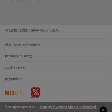
© 1932 - 2026 - SPAR Holding B.V.
algemene voorwaarden
privacyverklaring
cookiebeleid
prijsbeleid
Dit product is niet meer leverbaar vanuit SPAR of de
Terugroepactie
Happy Sweets Mega Heksehyl
|
leverancier