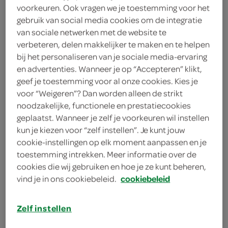
voorkeuren. Ook vragen we je toestemming voor het
2
.
79
gebruik van social media cookies om de integratie
van sociale netwerken met de website te
verbeteren, delen makkelijker te maken en te helpen
20 Stuks
bij het personaliseren van je sociale media-ervaring
en advertenties. Wanneer je op “Accepteren” klikt,
geef je toestemming voor al onze cookies. Kies je
Let op: aanbiedingen zijn niet zichtbaar bij de
voor “Weigeren”? Dan worden alleen de strikt
producten, maar worden wél automatisch
noodzakelijke, functionele en prestatiecookies
verwerkt in de winkelmand.
geplaatst. Wanneer je zelf je voorkeuren wil instellen
kun je kiezen voor “zelf instellen”. Je kunt jouw
cookie-instellingen op elk moment aanpassen en je
toestemming intrekken. Meer informatie over de
cookies die wij gebruiken en hoe je ze kunt beheren,
vind je in ons cookiebeleid.
cookiebeleid
omschrijving
Zelf instellen