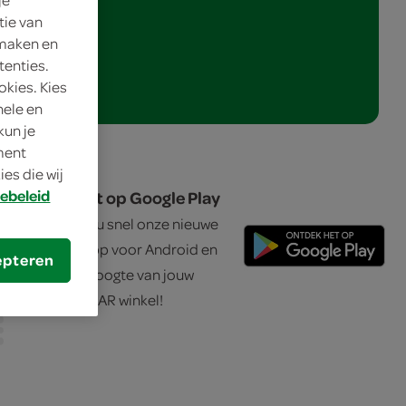
tie van
 maken en
tenties.
okies. Kies
nele en
kun je
oment
es die wij
ontdek het op Google Play
ebeleid
Download nu snel onze nieuwe
SPAR city app voor Android en
epteren
blijf op de hoogte van jouw
favoriete SPAR winkel!