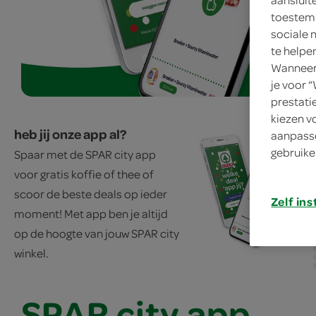
toestemm
sociale 
te helpe
Wanneer 
je voor 
prestati
kiezen v
heb jij onze app al?
aanpasse
gebruike
Spaar met de SPAR city app
voor gratis koffie of thee of
scoor de beste deals op ieder
Zelf ins
moment! Met app ben je altijd
op de hoogte van jouw SPAR city
winkel.
SPAR city app