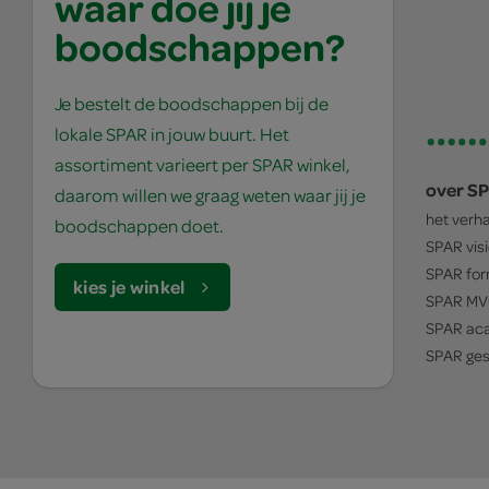
waar doe jij je
boodschappen?
Je bestelt de boodschappen bij de
lokale SPAR in jouw buurt. Het
assortiment varieert per SPAR winkel,
over S
daarom willen we graag weten waar jij je
het verh
boodschappen doet.
SPAR
vis
SPAR
for
kies je winkel
SPAR
MV
SPAR
ac
SPAR
ges