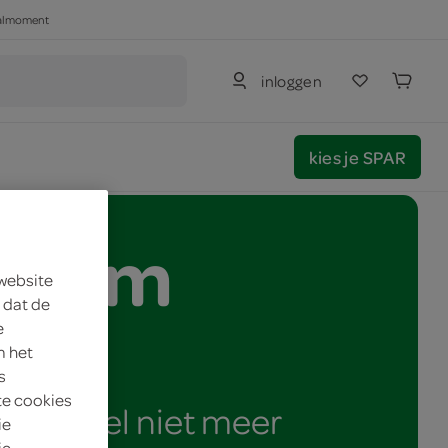
haalmoment
inloggen
kies je SPAR
e hem
 website
 dat de
e
m het
s
te cookies
omenteel niet meer
ie
je