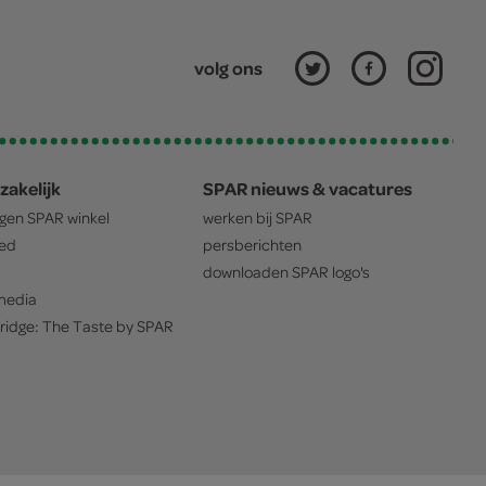
volg ons
zakelijk
SPAR nieuws & vacatures
igen
SPAR
winkel
werken bij
SPAR
oed
persberichten
downloaden
SPAR
logo's
edia
ridge: The Taste by
SPAR