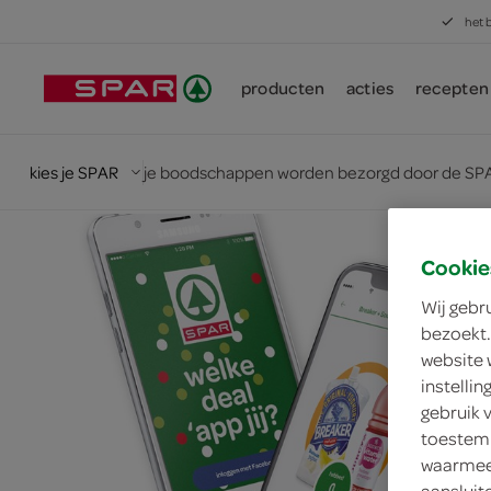
het 
producten
acties
recepten
kies je SPAR
je boodschappen worden bezorgd door de SPA
Cookie
Wij gebr
bezoekt.
website 
instelli
gebruik 
toestemm
waarmee 
aansluit