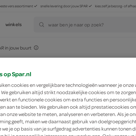
beste vers assortiment
snelle levering door jouw SPAR
kies zelf je bezorg- of af
winkels
waar ben je naar op zoek?
R in jouw buurt
app'j
s op Spar.nl
uiken cookies en vergelijkbare technologieën wanneer je onze
 We gebruiken altijd strikt noodzakelijke cookies om te zorgen
al?
werkt en functionele cookies om extra functies en persoonlijk
ngen aan te bieden. We gebruiken ook altijd prestatiecookies o
van onze website te meten, analyseren en verbeteren. Als je on
ing geeft, maken we daarnaast gebruik van doelgroepgerich
deze app is m
we je op basis van je surfgedrag advertenties kunnen tonen d
en bij je persoonlijke interesses en voorkeuren. Ook vragen we 