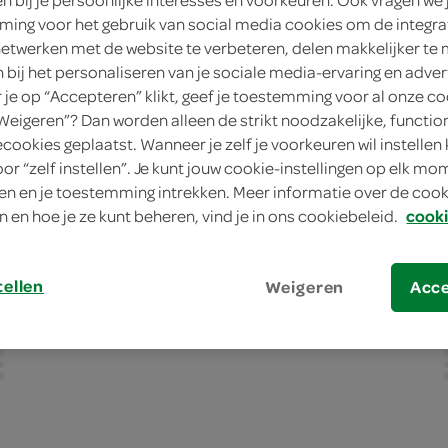
actief
ing voor het gebruik van social media cookies om de integra
netwerken met de website te verbeteren, delen makkelijker te
n bij het personaliseren van je sociale media-ervaring en adver
zoek city winkel
je op “Accepteren” klikt, geef je toestemming voor al onze co
“Weigeren”? Dan worden alleen de strikt noodzakelijke, functio
ecookies geplaatst. Wanneer je zelf je voorkeuren wil instellen 
oor “zelf instellen”. Je kunt jouw cookie-instellingen op elk m
n en je toestemming intrekken. Meer informatie over de cooki
download in de App Store
n en hoe je ze kunt beheren, vind je in ons cookiebeleid.
cooki
Download nu snel onze nieuwe
SPAR city app voor IOS en mis
tellen
Weigeren
Acc
nooit meer de beste deals en de
leukste acties!