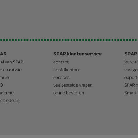
PAR
SPAR klantenservice
SPAR 
aal van
SPAR
contact
jouw e
ie en missie
hoofdkantoor
vastg
mule
services
export
O
veelgestelde vragen
SPAR
m
ademie
online bestellen
Smartf
chiedenis