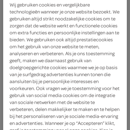
Wij gebruiken cookies en vergelijkbare
3
.
19
technologieën wanneer je onze website bezoekt. We
gebruiken altijd strikt noodzakelijke cookies om te
zorgen dat de website werkt en functionele cookies
1.5 Liter
om extra functies en persoonlijke instellingen aan te
bieden. We gebruiken ook altijd prestatiecookies
om het gebruik van onze website te meten,
Let op: aanbiedingen zijn niet zichtbaar bij de
analyseren en verbeteren. Als je ons toestemming
producten, maar worden wél automatisch
geeft, maken we daarnaast gebruik van
verwerkt in de winkelmand.
doelgroepgerichte cookies waarmee we je op basis
van je surfgedrag advertenties kunnen tonen die
aansluiten bij je persoonlijke interesses en
Proef de verrukkelijke Coca Cola Vanilla in mega 1,5L
voorkeuren. Ook vragen we je toestemming voor het
verpakking!
gebruik van social media cookies om de integratie
van sociale netwerken met de website te
Verfrissende vanillesmaak
verbeteren, delen makkelijker te maken en te helpen
Groot formaat 1,5 liter
bij het personaliseren van je sociale media-ervaring
Bekend A-merk Coca Cola
en advertenties. Wanneer je op “Accepteren” klikt,
geef je toestemming voor al onze cookies. Kies je