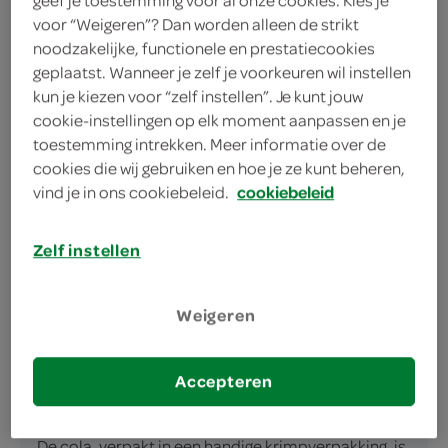
voor “Weigeren”? Dan worden alleen de strikt
noodzakelijke, functionele en prestatiecookies
geplaatst. Wanneer je zelf je voorkeuren wil instellen
kun je kiezen voor “zelf instellen”. Je kunt jouw
cookie-instellingen op elk moment aanpassen en je
omschrijving
toestemming intrekken. Meer informatie over de
cookies die wij gebruiken en hoe je ze kunt beheren,
vind je in ons cookiebeleid.
cookiebeleid
Ontdek de Zachte Smaak van Coca Cola Vanilla
Coca Cola heeft met de introducering van Coca
Cola Vanilla een unieke twist gegeven aan de
Zelf instellen
wereldberoemde cola-ervaring. Deze verfrissende
drank neemt je mee op een zoete reis met de
Weigeren
zachte, romige smaak van vanille. Als onderdeel
van het gevierde A-merk Coca Cola, staat deze
Accepteren
variant garant voor de kwaliteit en smaak die je
gewend bent, maar dan met een verrassende draai.
De cola, verpakt in een handige krimpverpakking, is