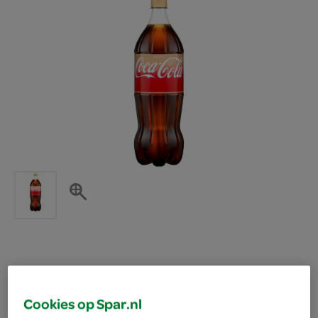
Coca Cola vanilla
Cookies op Spar.nl
Coca Cola