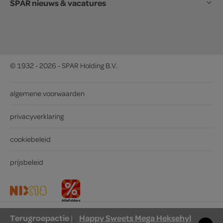
SPAR nieuws & vacatures
© 1932 - 2026 - SPAR Holding B.V.
algemene voorwaarden
privacyverklaring
cookiebeleid
prijsbeleid
Terugroepactie
Happy Sweets Mega Heksehyl
|
in winkelmand