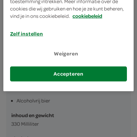
toestemming intrekken. Meer informatie over de
Verfrissend en alcoholvrij
cookies die wij gebruiken en hoe je ze kunt beheren,
vind je in ons cookiebeleid.
cookiebeleid
Net zo lekker, nul procent
Perfect voor elk ontspanmoment
Zelf instellen
Weigeren
Accepteren
omschrijving
Alcoholvrij bier
inhoud en gewicht
330 Milliliter