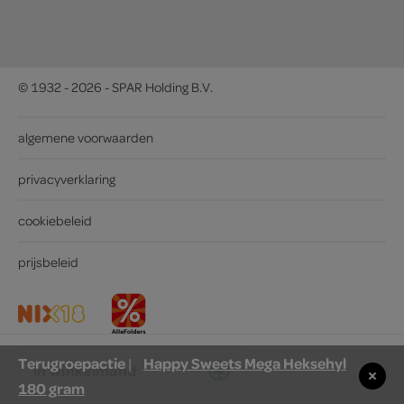
© 1932 - 2026 - SPAR Holding B.V.
algemene voorwaarden
privacyverklaring
cookiebeleid
prijsbeleid
Terugroepactie
Happy Sweets Mega Heksehyl
|
in winkelmand
180 gram