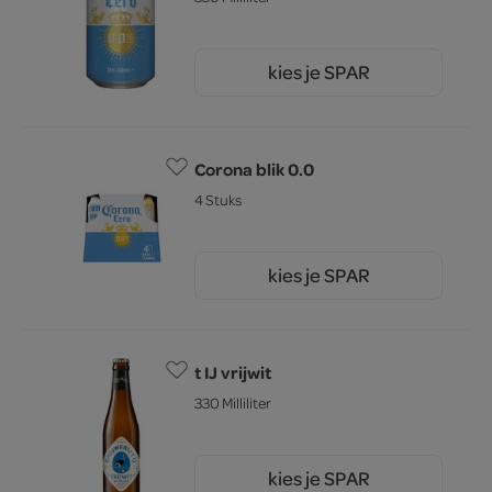
kies je SPAR
1.
73
Corona blik 0.0
4 Stuks
kies je SPAR
6.
59
t IJ vrijwit
330 Milliliter
kies je SPAR
2.
69