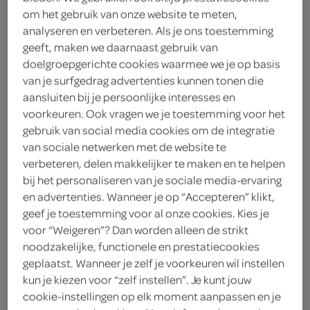
om het gebruik van onze website te meten,
< 25 jaar? Laat je legitimatie zien
analyseren en verbeteren. Als je ons toestemming
< 18 jaar verkopen wij geen
geeft, maken we daarnaast gebruik van
doelgroepgerichte cookies waarmee we je op basis
alcohol
meer informatie
van je surfgedrag advertenties kunnen tonen die
1
.
aansluiten bij je persoonlijke interesses en
89
voorkeuren. Ook vragen we je toestemming voor het
gebruik van social media cookies om de integratie
330 Milliliter
van sociale netwerken met de website te
verbeteren, delen makkelijker te maken en te helpen
bij het personaliseren van je sociale media-ervaring
Let op: aanbiedingen zijn niet zichtbaar bij de
en advertenties. Wanneer je op “Accepteren” klikt,
geef je toestemming voor al onze cookies. Kies je
producten, maar worden wél automatisch
voor “Weigeren”? Dan worden alleen de strikt
verwerkt in de winkelmand.
noodzakelijke, functionele en prestatiecookies
geplaatst. Wanneer je zelf je voorkeuren wil instellen
kun je kiezen voor “zelf instellen”. Je kunt jouw
verfrissend alcoholvrij bier, net zo lekker maar dan
cookie-instellingen op elk moment aanpassen en je
0.0%, ideaal voor ontspanning