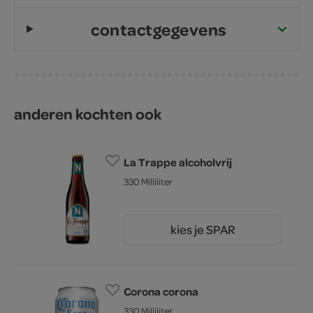
contactgegevens
anderen kochten ook
La Trappe alcoholvrij
330 Milliliter
kies je SPAR
2.
25
Corona corona
330 Milliliter