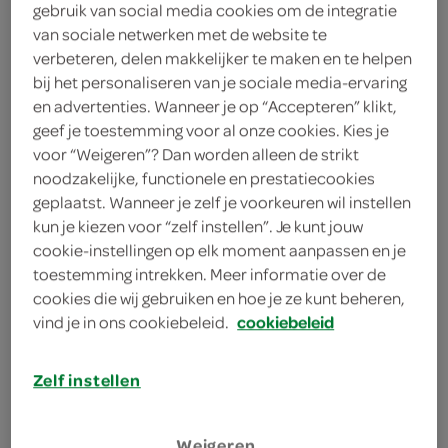
gebruik van social media cookies om de integratie
van sociale netwerken met de website te
Daily Chef
verbeteren, delen makkelijker te maken en te helpen
250 Gram
bij het personaliseren van je sociale media-ervaring
en advertenties. Wanneer je op “Accepteren” klikt,
geef je toestemming voor al onze cookies. Kies je
Let op: aanbiedingen zijn niet zichtbaar bij de
voor “Weigeren”? Dan worden alleen de strikt
producten, maar worden wél automatisch
noodzakelijke, functionele en prestatiecookies
geplaatst. Wanneer je zelf je voorkeuren wil instellen
verwerkt in de winkelmand.
kun je kiezen voor “zelf instellen”. Je kunt jouw
cookie-instellingen op elk moment aanpassen en je
toestemming intrekken. Meer informatie over de
bouw laag voor laag een stevige ovenschaal met deze
cookies die wij gebruiken en hoe je ze kunt beheren,
handige bladen, perfect voor een lasagneavond met
vind je in ons cookiebeleid.
cookiebeleid
vrienden of familie
Zelf instellen
Weigeren