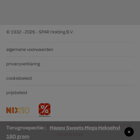
© 1932 - 2026 - SPAR Holding B.V.
algemene voorwaarden
privacyverklaring
cookiebeleid
prijsbeleid
Dit product is niet meer leverbaar vanuit SPAR of de
Terugroepactie
Happy Sweets Mega Heksehyl
|
leverancier
180 gram