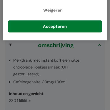
koffie met het Rainforest Alliance keurmerk
Weigeren
Accepteren
omschrijving
Melkdrank met instant koffie en witte
chocolade koekjes smaak (UHT
gesteriliseerd).
Cafeinegehalte: 20mg/100ml
inhoud en gewicht
230 Milliliter