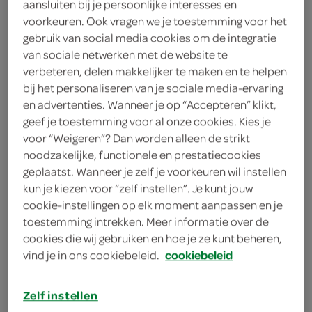
aansluiten bij je persoonlijke interesses en
voorkeuren. Ook vragen we je toestemming voor het
white chocolate cookie
gebruik van social media cookies om de integratie
van sociale netwerken met de website te
Douwe Egberts
verbeteren, delen makkelijker te maken en te helpen
230 Milliliter
bij het personaliseren van je sociale media-ervaring
en advertenties. Wanneer je op “Accepteren” klikt,
geef je toestemming voor al onze cookies. Kies je
Let op: aanbiedingen zijn niet zichtbaar bij de
voor “Weigeren”? Dan worden alleen de strikt
noodzakelijke, functionele en prestatiecookies
producten, maar worden wél automatisch
geplaatst. Wanneer je zelf je voorkeuren wil instellen
verwerkt in de winkelmand.
kun je kiezen voor “zelf instellen”. Je kunt jouw
cookie-instellingen op elk moment aanpassen en je
toestemming intrekken. Meer informatie over de
zo wordt een koffiebreak echt verwennen
cookies die wij gebruiken en hoe je ze kunt beheren,
met een mix van witte chocolade en cookies
vind je in ons cookiebeleid.
cookiebeleid
lekker romig van smaak
Zelf instellen
een unieke blend van 100% kwalitatieve Arabica