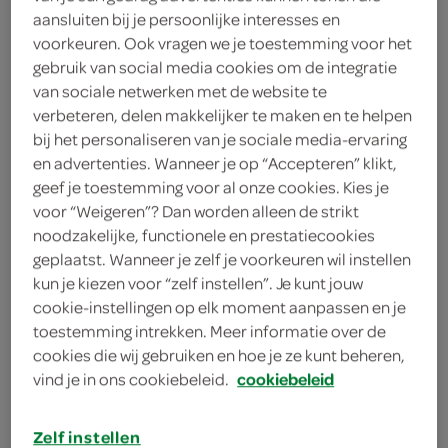
aansluiten bij je persoonlijke interesses en
4
.
29
voorkeuren. Ook vragen we je toestemming voor het
gebruik van social media cookies om de integratie
160 Gram
van sociale netwerken met de website te
verbeteren, delen makkelijker te maken en te helpen
bij het personaliseren van je sociale media-ervaring
Let op: aanbiedingen zijn niet zichtbaar bij de
en advertenties. Wanneer je op “Accepteren” klikt,
geef je toestemming voor al onze cookies. Kies je
producten, maar worden wél automatisch
voor “Weigeren”? Dan worden alleen de strikt
verwerkt in de winkelmand.
noodzakelijke, functionele en prestatiecookies
geplaatst. Wanneer je zelf je voorkeuren wil instellen
kun je kiezen voor “zelf instellen”. Je kunt jouw
Voor een stralend witte was
cookie-instellingen op elk moment aanpassen en je
Verpakt in handige zakjes
toestemming intrekken. Meer informatie over de
cookies die wij gebruiken en hoe je ze kunt beheren,
Voor 4 wasladingen
vind je in ons cookiebeleid.
cookiebeleid
Gaat vergeling tegen
Zelf instellen