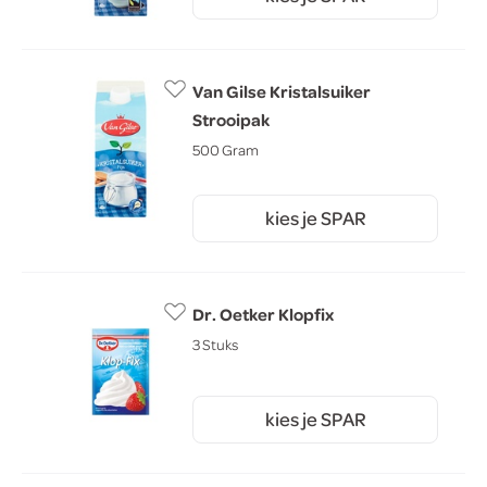
2.
Van Gilse Kristalsuiker
Strooipak
500 Gram
kies je SPAR
2.
15
Dr. Oetker Klopfix
3 Stuks
kies je SPAR
0.
95