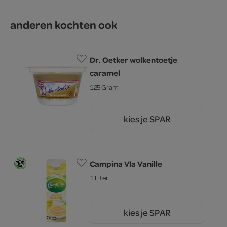
anderen kochten ook
Dr. Oetker wolkentoetje
caramel
125 Gram
kies je SPAR
0.
89
Campina Vla Vanille
1 Liter
kies je SPAR
2.
79