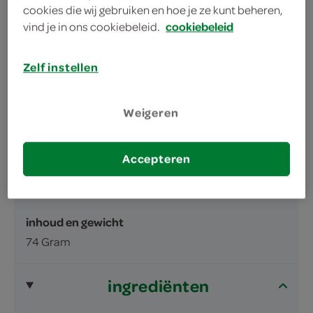
Heerlijke aardbeismaak
cookies die wij gebruiken en hoe je ze kunt beheren,
vind je in ons cookiebeleid.
cookiebeleid
Zelf instellen
Weigeren
omschrijving
Accepteren
Instant puddingpoeder met
frambozensmaak.
inhoud en gewicht
74 Gram
ingrediënten