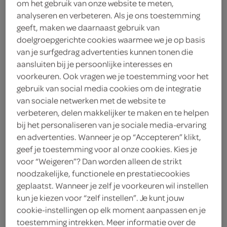
om het gebruik van onze website te meten,
analyseren en verbeteren. Als je ons toestemming
Dr. Oetker
geeft, maken we daarnaast gebruik van
doelgroepgerichte cookies waarmee we je op basis
1
.
25
van je surfgedrag advertenties kunnen tonen die
aansluiten bij je persoonlijke interesses en
74 Gram
voorkeuren. Ook vragen we je toestemming voor het
gebruik van social media cookies om de integratie
van sociale netwerken met de website te
Let op: aanbiedingen zijn niet zichtbaar bij de
verbeteren, delen makkelijker te maken en te helpen
bij het personaliseren van je sociale media-ervaring
producten, maar worden wél automatisch
en advertenties. Wanneer je op “Accepteren” klikt,
verwerkt in de winkelmand.
geef je toestemming voor al onze cookies. Kies je
voor “Weigeren”? Dan worden alleen de strikt
noodzakelijke, functionele en prestatiecookies
kwaliteit is het beste recept
geplaatst. Wanneer je zelf je voorkeuren wil instellen
Snel en gemakkelijk te bereiden
kun je kiezen voor “zelf instellen”. Je kunt jouw
cookie-instellingen op elk moment aanpassen en je
Alleen melk toevoegen
toestemming intrekken. Meer informatie over de