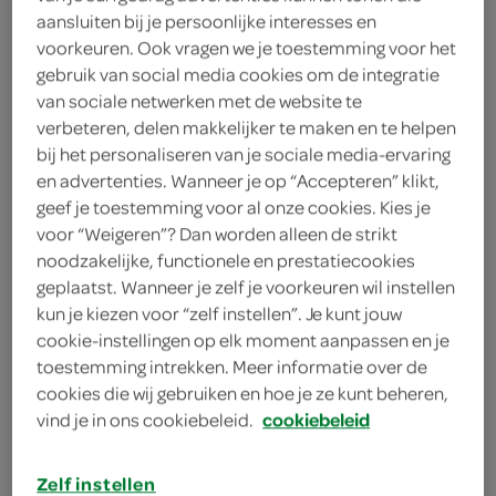
aansluiten bij je persoonlijke interesses en
Dr. Oetker
voorkeuren. Ook vragen we je toestemming voor het
gebruik van social media cookies om de integratie
1
.
25
van sociale netwerken met de website te
verbeteren, delen makkelijker te maken en te helpen
bij het personaliseren van je sociale media-ervaring
74 Gram
en advertenties. Wanneer je op “Accepteren” klikt,
geef je toestemming voor al onze cookies. Kies je
voor “Weigeren”? Dan worden alleen de strikt
Let op: aanbiedingen zijn niet zichtbaar bij de
noodzakelijke, functionele en prestatiecookies
producten, maar worden wél automatisch
geplaatst. Wanneer je zelf je voorkeuren wil instellen
verwerkt in de winkelmand.
kun je kiezen voor “zelf instellen”. Je kunt jouw
cookie-instellingen op elk moment aanpassen en je
toestemming intrekken. Meer informatie over de
kwaliteit is het beste recept
cookies die wij gebruiken en hoe je ze kunt beheren,
vind je in ons cookiebeleid.
cookiebeleid
Klaar in een handomdraai
Heerlijk vol van smaak
Zelf instellen