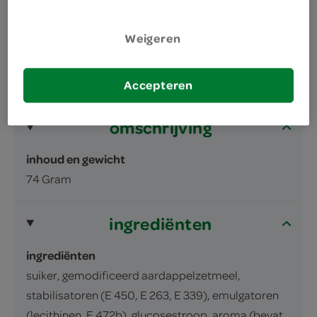
Authenthiek recept
Weigeren
Accepteren
omschrijving
inhoud en gewicht
74 Gram
ingrediënten
ingrediënten
suiker, gemodificeerd aardappelzetmeel,
stabilisatoren (E 450, E 263, E 339), emulgatoren
(lecithinen, E 472b), glucosestroop, aroma (bevat