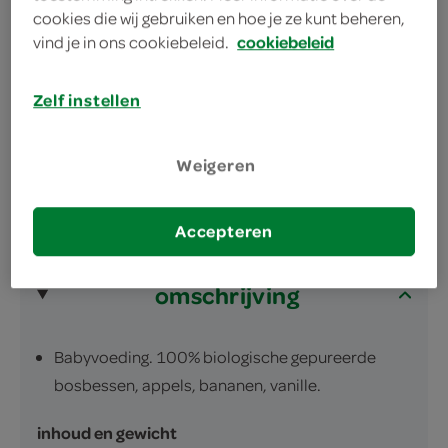
cookies die wij gebruiken en hoe je ze kunt beheren,
100% biologisch
vind je in ons cookiebeleid.
cookiebeleid
voor baby's vanaf 4 maanden
verwarm in water en knijp uit in een schaaltje of
Zelf instellen
op een lepel
Weigeren
Accepteren
omschrijving
Babyvoeding. 100% biologische gepureerde
bosbessen, appels, bananen, vanille.
inhoud en gewicht