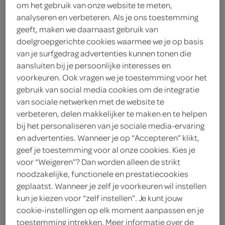
om het gebruik van onze website te meten,
analyseren en verbeteren. Als je ons toestemming
bananen 4+
geeft, maken we daarnaast gebruik van
doelgroepgerichte cookies waarmee we je op basis
Ella's Kitchen
van je surfgedrag advertenties kunnen tonen die
aansluiten bij je persoonlijke interesses en
2
.
25
voorkeuren. Ook vragen we je toestemming voor het
gebruik van social media cookies om de integratie
van sociale netwerken met de website te
120 Gram
verbeteren, delen makkelijker te maken en te helpen
bij het personaliseren van je sociale media-ervaring
en advertenties. Wanneer je op “Accepteren” klikt,
Let op: aanbiedingen zijn niet zichtbaar bij de
geef je toestemming voor al onze cookies. Kies je
producten, maar worden wél automatisch
voor “Weigeren”? Dan worden alleen de strikt
verwerkt in de winkelmand.
noodzakelijke, functionele en prestatiecookies
geplaatst. Wanneer je zelf je voorkeuren wil instellen
kun je kiezen voor “zelf instellen”. Je kunt jouw
biologische gepureerde bosbessen, appels, bananen +
cookie-instellingen op elk moment aanpassen en je
vanille
toestemming intrekken. Meer informatie over de