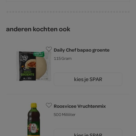
anderen kochten ook
Daily Chef bapao groente
115 Gram
kies je SPAR
1.
25
Roosvicee Vruchtenmix
500 Milliliter
kies je SPAR