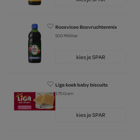
3.
39
Roosvicee Bosvruchtenmix
500 Milliliter
kies je SPAR
3.
39
Liga koek baby biscuits
175 Gram
kies je SPAR
2.
69