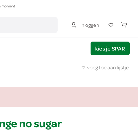
haalmoment
inloggen
kies je SPAR
voeg toe aan lijstje
nge no sugar