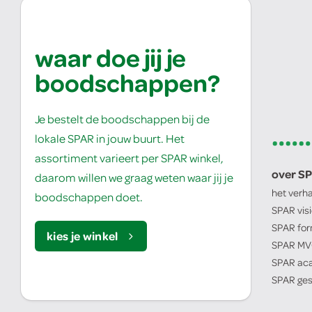
waar doe jij je
boodschappen?
Je bestelt de boodschappen bij de
lokale SPAR in jouw buurt. Het
assortiment varieert per SPAR winkel,
over S
daarom willen we graag weten waar jij je
het verh
boodschappen doet.
SPAR
vis
SPAR
for
kies je winkel
SPAR
MV
SPAR
ac
SPAR
ges