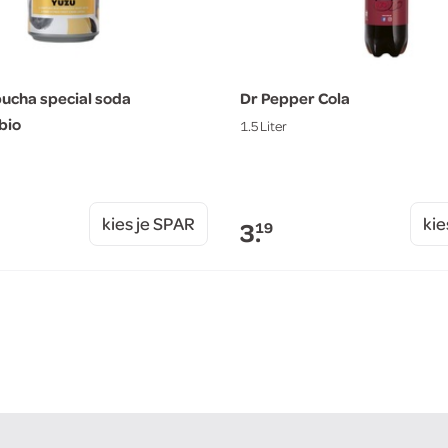
ucha special soda
Dr Pepper Cola
bio
1.5 Liter
kies je SPAR
kie
3.
19