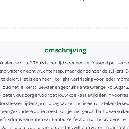
omschrijving
plaaiende hitte? Thuis is het tijd voor een verfrissend pauze
end water en echt vruchtensap, maar dan zonder de suikers. 
 delen. Het is een heerlijke light-verfrissing voor ieder mome
ijskoud het lekkerst! Bewaar en gebruik Fanta Orange No Sugar Z
beter, dus zorg ervoor dat jouw koelkast altijd één in voorra
ls dorstlesser tijdens je middagpauze. Het is een uitstekende 
een gezondere optie zoekt, kun je met gerust hart deze suiker
e frisdrank varianten van Fanta. Perfect om uit te proberen en
ar is ideaal voor als je iets anders wilt dan water, maar toch s