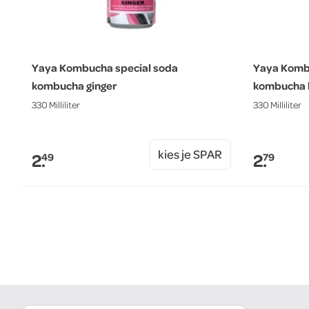
Yaya Kombucha special soda
Yaya Komb
kombucha ginger
kombucha 
330 Milliliter
330 Milliliter
kies je SPAR
2.
2.
49
79