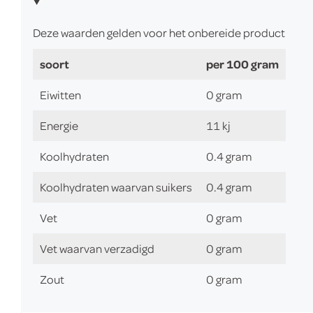
Deze waarden gelden voor het onbereide product
soort
per 100 gram
Eiwitten
0 gram
Energie
11 kj
Koolhydraten
0.4 gram
Koolhydraten waarvan suikers
0.4 gram
Vet
0 gram
Vet waarvan verzadigd
0 gram
Zout
0 gram