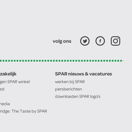
volg ons
zakelijk
SPAR nieuws & vacatures
igen
SPAR
winkel
werken bij
SPAR
oed
persberichten
downloaden
SPAR
logo's
edia
ridge: The Taste by
SPAR