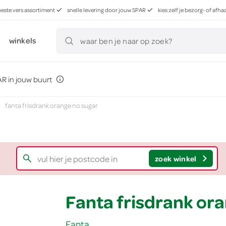
beste vers assortiment
snelle levering door jouw SPAR
kies zelf je bezorg- of af
winkels
waar ben je naar op zoek?
R in jouw buurt
fanta frisdrank orange no sugar
zoek winkel
Fanta frisdrank ora
Fanta