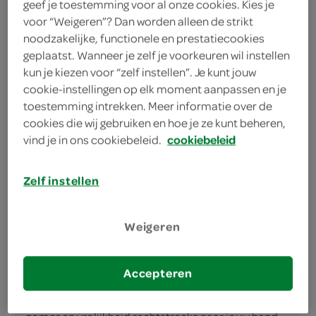
Perfect voor jouw borrelmoment
geef je toestemming voor al onze cookies. Kies je
voor “Weigeren”? Dan worden alleen de strikt
500ml dorstlesser onderweg
noodzakelijke, functionele en prestatiecookies
geplaatst. Wanneer je zelf je voorkeuren wil instellen
kun je kiezen voor “zelf instellen”. Je kunt jouw
cookie-instellingen op elk moment aanpassen en je
toestemming intrekken. Meer informatie over de
cookies die wij gebruiken en hoe je ze kunt beheren,
vind je in ons cookiebeleid.
cookiebeleid
omschrijving
Een Fris Oranje Avontuur Van Fanta Welkom in de
Zelf instellen
wereld van Fanta! De SPAR presenteert de Fanta
Orange Regular Cool, een sprankelend avontuur
Weigeren
van 500 milliliter vol sappige sinaasappelsmaak.
Als A-merk frisdrank zorgt Fanta voor de perfecte
Accepteren
dorstlesser tijdens jouw borrelmoment. IJskoud
geserveerd, brengt deze frisdrank de essentie van