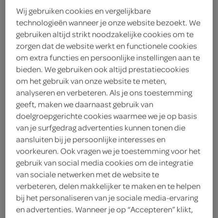
Wij gebruiken cookies en vergelijkbare
Fanta
technologieën wanneer je onze website bezoekt. We
gebruiken altijd strikt noodzakelijke cookies om te
2
.
45
zorgen dat de website werkt en functionele cookies
om extra functies en persoonlijke instellingen aan te
bieden. We gebruiken ook altijd prestatiecookies
500 Milliliter
om het gebruik van onze website te meten,
analyseren en verbeteren. Als je ons toestemming
geeft, maken we daarnaast gebruik van
Let op: aanbiedingen zijn niet zichtbaar bij de
doelgroepgerichte cookies waarmee we je op basis
producten, maar worden wél automatisch
van je surfgedrag advertenties kunnen tonen die
verwerkt in de winkelmand.
aansluiten bij je persoonlijke interesses en
voorkeuren. Ook vragen we je toestemming voor het
gebruik van social media cookies om de integratie
handzame fles met frisse sinaasappelsmaak voor
van sociale netwerken met de website te
onderweg of bij een snackmoment
verbeteren, delen makkelijker te maken en te helpen
bij het personaliseren van je sociale media-ervaring
Frisse sinaasappelsmaak
en advertenties. Wanneer je op “Accepteren” klikt,