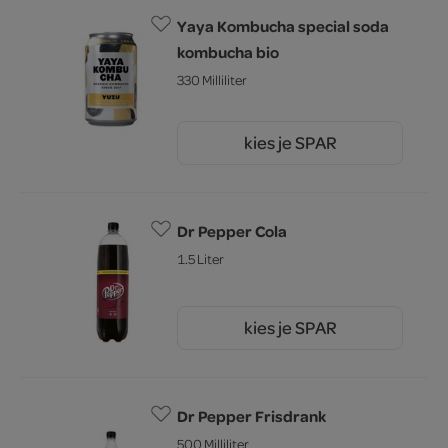
Yaya Kombucha special soda
kombucha bio
330 Milliliter
kies je SPAR
2.
79
Dr Pepper Cola
1.5 Liter
kies je SPAR
3.
19
Dr Pepper Frisdrank
500 Milliliter