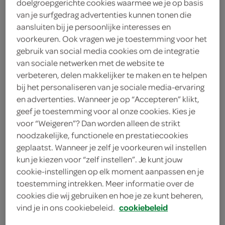
doelgroepgerichte cookies waarmee we je op basis
van je surfgedrag advertenties kunnen tonen die
Favoritos
aansluiten bij je persoonlijke interesses en
voorkeuren. Ook vragen we je toestemming voor het
< 25 jaar? Laat je
gebruik van social media cookies om de integratie
van sociale netwerken met de website te
legitimatie zien
verbeteren, delen makkelijker te maken en te helpen
< 18 jaar verkopen wij
meer
bij het personaliseren van je sociale media-ervaring
geen alcohol
informatie
en advertenties. Wanneer je op “Accepteren” klikt,
geef je toestemming voor al onze cookies. Kies je
5
.
49
voor “Weigeren”? Dan worden alleen de strikt
noodzakelijke, functionele en prestatiecookies
geplaatst. Wanneer je zelf je voorkeuren wil instellen
750 Milliliter
kun je kiezen voor “zelf instellen”. Je kunt jouw
cookie-instellingen op elk moment aanpassen en je
toestemming intrekken. Meer informatie over de
Let op: aanbiedingen zijn niet zichtbaar bij de
cookies die wij gebruiken en hoe je ze kunt beheren,
producten, maar worden wél automatisch
vind je in ons cookiebeleid.
cookiebeleid
verwerkt in de winkelmand.