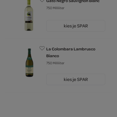
Gato Negro Sauvignon Blanc
750 Milliliter
kies je SPAR
5.
49
La Colombara Lambrusco
Bianco
750 Milliliter
kies je SPAR
3.
19