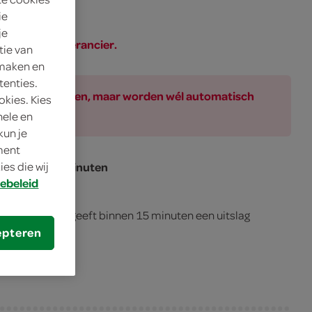
ie
je
SPAR of de leverancier.
tie van
 maken en
tenties.
ar bij de producten, maar worden wél automatisch
okies. Kies
nele en
kun je
oment
es die wij
ag binnen 15 minuten
ebeleid
nodigdheden en geeft binnen 15 minuten een uitslag
epteren