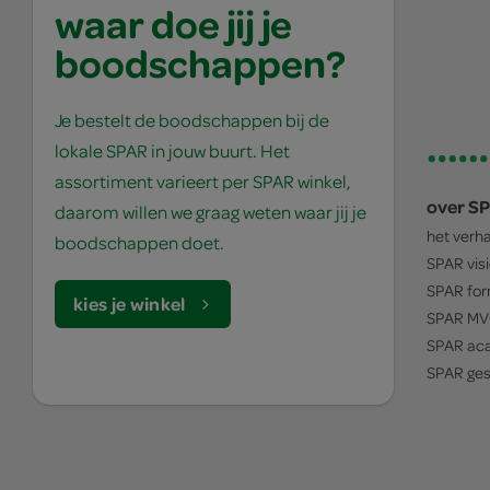
waar doe jij je
boodschappen?
Je bestelt de boodschappen bij de
lokale SPAR in jouw buurt. Het
assortiment varieert per SPAR winkel,
over S
daarom willen we graag weten waar jij je
het verh
boodschappen doet.
SPAR
vis
SPAR
for
kies je winkel
SPAR
MV
SPAR
ac
SPAR
ges