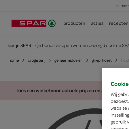
het 
producten
acties
recepten
kies je SPAR
je boodschappen worden bezorgd door de SPA
home
drogisterij
geneesmiddelen
griep, hoest
flow
Cookie
kies een winkel voor actuele prijzen en assortiment
Wij gebr
bezoekt.
website 
instelli
gebruik 
toestemm