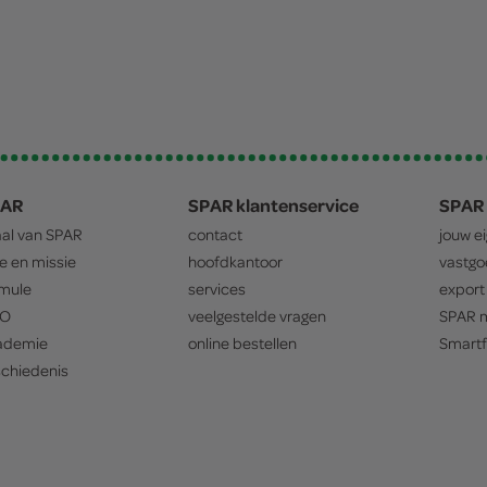
PAR
SPAR klantenservice
SPAR 
aal van
SPAR
contact
jouw e
ie en missie
hoofdkantoor
vastg
mule
services
export
O
veelgestelde vragen
SPAR
m
ademie
online bestellen
Smartf
chiedenis