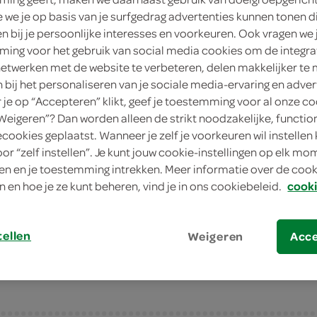
we je op basis van je surfgedrag advertenties kunnen tonen d
1 Stuks
en bij je persoonlijke interesses en voorkeuren. Ook vragen we 
Dit product is niet meer leverbaar vanuit 
ing voor het gebruik van social media cookies om de integra
netwerken met de website te verbeteren, delen makkelijker te
n bij het personaliseren van je sociale media-ervaring en adver
Let op: aanbiedingen zijn niet zichtba
je op “Accepteren” klikt, geef je toestemming voor al onze co
verwerkt in de winkelmand.
“Weigeren”? Dan worden alleen de strikt noodzakelijke, functio
ecookies geplaatst. Wanneer je zelf je voorkeuren wil instellen 
oor “zelf instellen”. Je kunt jouw cookie-instellingen op elk m
n en je toestemming intrekken. Meer informatie over de cooki
officieel goedgekeurde sneltest met uitsl
n en hoe je ze kunt beheren, vind je in ons cookiebeleid.
cooki
officieel goedgekeurd als zelftest!
bestaat uit 1 testkit met daarin alle be
tellen
Weigeren
Acc
zolang de voorraad strekt