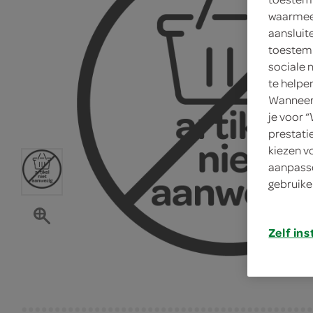
waarmee 
aansluit
toestemm
sociale 
te helpe
Wanneer 
je voor 
prestati
kiezen v
aanpasse
gebruike
Zelf ins