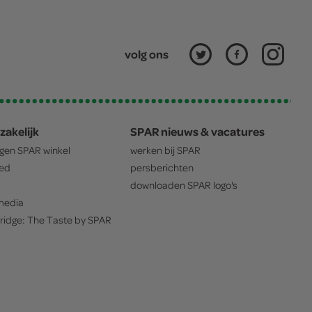
volg ons
zakelijk
SPAR nieuws & vacatures
igen
SPAR
winkel
werken bij
SPAR
oed
persberichten
downloaden
SPAR
logo's
edia
ridge: The Taste by
SPAR