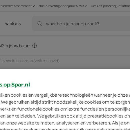
beste vers assortiment
snelle levering door jouw SPAR
kies zelf je bezorg- of af
winkels
waar ben je naar op zoek?
R in jouw buurt
flex sneltest corona (zelftest covid)
s op Spar.nl
zoek winkel
uiken cookies en vergelijkbare technologieën wanneer je onze
 We gebruiken altijd strikt noodzakelijke cookies om te zorgen
werkt en functionele cookies om extra functies en persoonlijk
Flowflex sneltest c
ngen aan te bieden. We gebruiken ook altijd prestatiecookies o
van onze website te meten, analyseren en verbeteren. Als je on
Flowflex
ing geeft, maken we daarnaast gebruik van doelgroepgerich