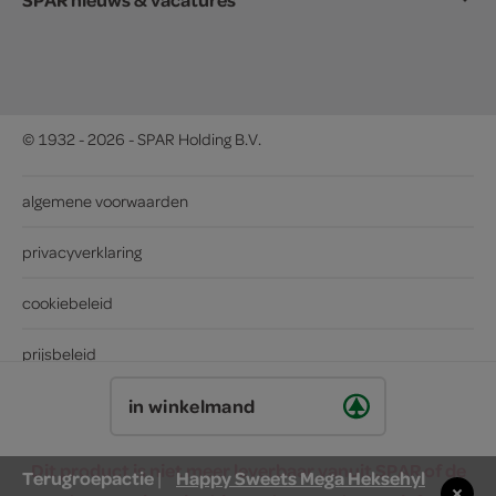
© 1932 - 2026 - SPAR Holding B.V.
algemene voorwaarden
privacyverklaring
cookiebeleid
prijsbeleid
in winkelmand
Dit product is niet meer leverbaar vanuit SPAR of de
Terugroepactie
Happy Sweets Mega Heksehyl
|