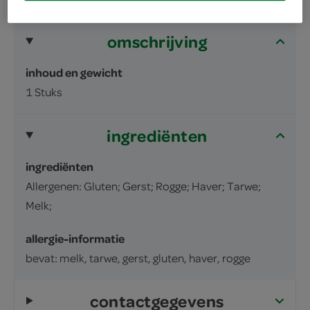
omschrijving
inhoud en gewicht
1 Stuks
ingrediënten
ingrediënten
Allergenen: Gluten; Gerst; Rogge; Haver; Tarwe;
Melk;
allergie-informatie
bevat: melk, tarwe, gerst, gluten, haver, rogge
contactgegevens