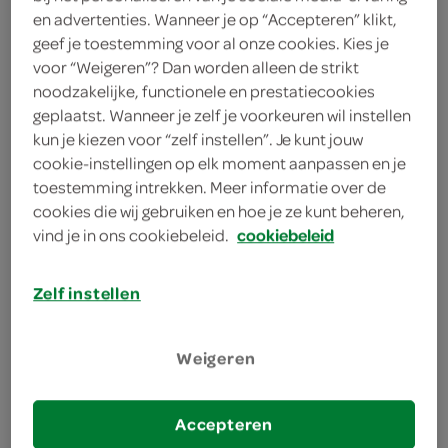
en advertenties. Wanneer je op “Accepteren” klikt,
FoodClub
geef je toestemming voor al onze cookies. Kies je
voor “Weigeren”? Dan worden alleen de strikt
1 Stuks
noodzakelijke, functionele en prestatiecookies
geplaatst. Wanneer je zelf je voorkeuren wil instellen
kun je kiezen voor “zelf instellen”. Je kunt jouw
Let op: aanbiedingen zijn niet zichtbaar bij de
cookie-instellingen op elk moment aanpassen en je
producten, maar worden wél automatisch
toestemming intrekken. Meer informatie over de
verwerkt in de winkelmand.
cookies die wij gebruiken en hoe je ze kunt beheren,
vind je in ons cookiebeleid.
cookiebeleid
schuif de pizza met champignons in de oven tot hij
Zelf instellen
lekker ruikt, ideaal als snelle Italiaanse hap met een
simpele salade ernaast
Weigeren
Accepteren