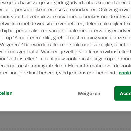
we je op basis van je surfgedrag advertenties kunnen tonen d
1 Stuks
en bij je persoonlijke interesses en voorkeuren. Ook vragen we 
ing voor het gebruik van social media cookies om de integra
in winkelmand
netwerken met de website te verbeteren, delen makkelijker te
n bij het personaliseren van je sociale media-ervaring en adver
je op “Accepteren” klikt, geef je toestemming voor al onze co
Dit product is niet meer leverbaar vanuit S
“Weigeren”? Dan worden alleen de strikt noodzakelijke, functio
ecookies geplaatst. Wanneer je zelf je voorkeuren wil instellen 
oor “zelf instellen”. Je kunt jouw cookie-instellingen op elk m
Let op: aanbiedingen zijn niet zichtba
n en je toestemming intrekken. Meer informatie over de cooki
verwerkt in de winkelmand.
n en hoe je ze kunt beheren, vind je in ons cookiebeleid.
cooki
eet een wrap met romige avocado en ei dire
tellen
Weigeren
Acc
voor in je pauze