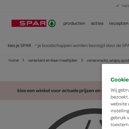
het 
producten
acties
recepten
kies je SPAR
je boodschappen worden bezorgd door de SPA
home
verse kant en klaar maaltijden
verse snacks, wraps, qui
Cookie
Wij gebr
kies een winkel voor actuele prijzen en assortiment
bezoekt.
website 
instelli
gebruik 
toestemm