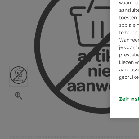
waarmee 
aansluit
toestemm
sociale 
te helpe
Wanneer 
je voor 
prestati
kiezen v
aanpasse
gebruike
Zelf ins