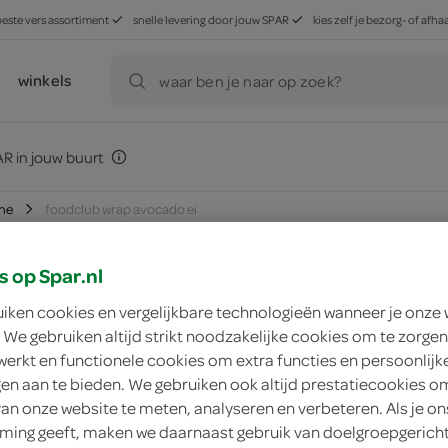
beste vers assortiment
snelle levering door jouw SPAR
kies zelf je bezorg- of af
winkels
waar ben je naar op zoek?
R in jouw buurt
che
foodclub wrap avocado ei
s op Spar.nl
uiken cookies en vergelijkbare technologieën wanneer je onze
zoek winkel
 We gebruiken altijd strikt noodzakelijke cookies om te zorgen
werkt en functionele cookies om extra functies en persoonlijk
ngen aan te bieden. We gebruiken ook altijd prestatiecookies o
FoodClub wrap avo
van onze website te meten, analyseren en verbeteren. Als je on
ing geeft, maken we daarnaast gebruik van doelgroepgerich
FoodClub