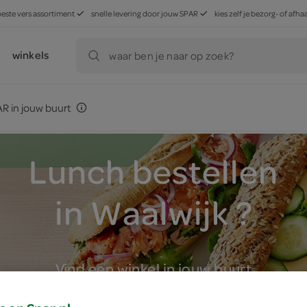
beste vers assortiment
snelle levering door jouw SPAR
kies zelf je bezorg- of af
winkels
waar ben je naar op zoek?
R in jouw buurt
Lunch bestellen
in Waalwijk ?
Vind een winkel in jouw buurt