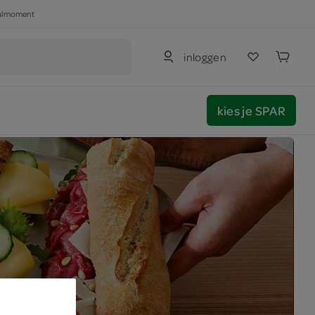
haalmoment
inloggen
kies je SPAR