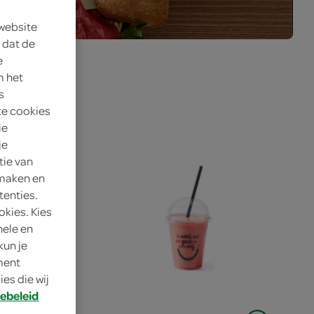
 website
 dat de
e
m het
s
te cookies
ie
je
tie van
 maken en
tenties.
okies. Kies
nele en
kun je
oment
es die wij
ebeleid