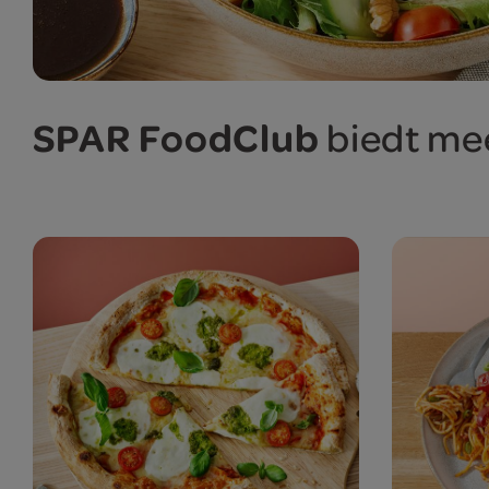
SPAR FoodClub
biedt mee