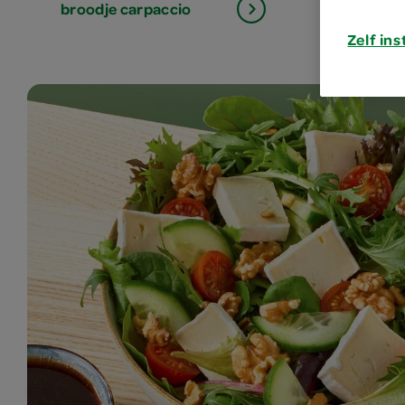
broodje carpaccio
verse 
Zelf ins