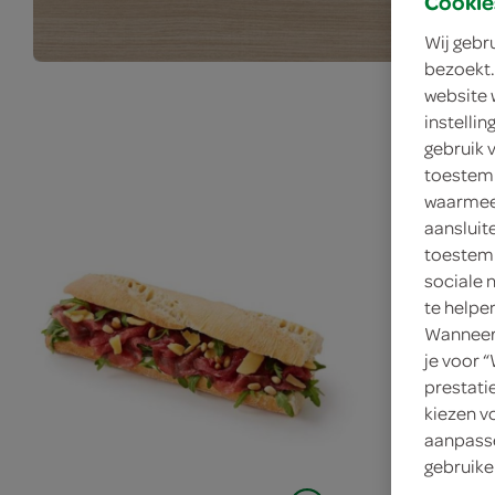
Cookie
Wij gebr
bezoekt.
website 
instelli
gebruik 
toestemm
waarmee 
aansluit
toestemm
sociale 
te helpe
Wanneer 
je voor 
prestati
kiezen v
aanpasse
gebruike