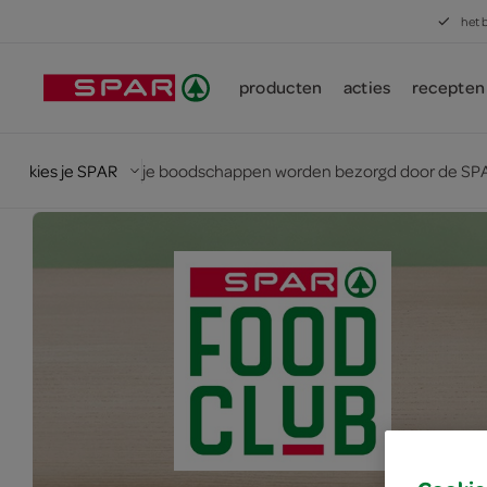
het 
producten
acties
recepten
kies je SPAR
je boodschappen worden bezorgd door de SPA