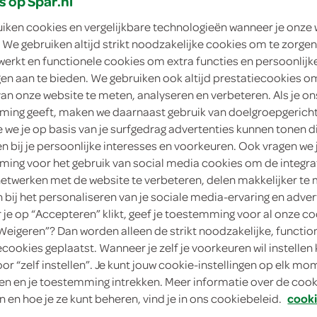
s op Spar.nl
zoek mijn SPAR
uiken cookies en vergelijkbare technologieën wanneer je onze
 We gebruiken altijd strikt noodzakelijke cookies om te zorgen
werkt en functionele cookies om extra functies en persoonlijk
ngen aan te bieden. We gebruiken ook altijd prestatiecookies o
van onze website te meten, analyseren en verbeteren. Als je on
ing geeft, maken we daarnaast gebruik van doelgroepgerich
we je op basis van je surfgedrag advertenties kunnen tonen d
en bij je persoonlijke interesses en voorkeuren. Ook vragen we 
ing voor het gebruik van social media cookies om de integra
netwerken met de website te verbeteren, delen makkelijker te
n bij het personaliseren van je sociale media-ervaring en adver
je op “Accepteren” klikt, geef je toestemming voor al onze co
“Weigeren”? Dan worden alleen de strikt noodzakelijke, functio
ecookies geplaatst. Wanneer je zelf je voorkeuren wil instellen 
oor “zelf instellen”. Je kunt jouw cookie-instellingen op elk m
n en je toestemming intrekken. Meer informatie over de cooki
n en hoe je ze kunt beheren, vind je in ons cookiebeleid.
cooki