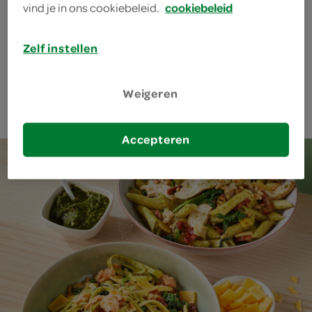
vind je in ons cookiebeleid.
cookiebeleid
Zelf instellen
wok kip cashew
Weigeren
Accepteren