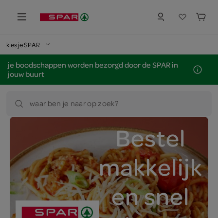
kies je SPAR
je boodschappen worden bezorgd door de SPAR in
jouw buurt
waar ben je naar op zoek?
Bestel
makkelijk
en snel