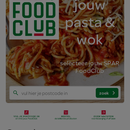
jouw
pasta &
wok
selecteer jouw SPAR
FoodClub
zoek