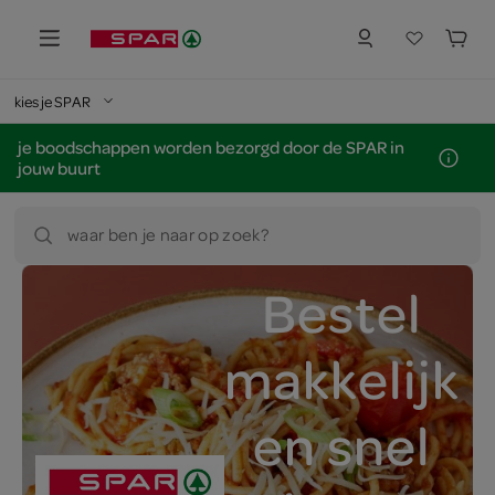
kies je SPAR
je boodschappen worden bezorgd door de SPAR in
jouw buurt
waar ben je naar op zoek?
Bestel
makkelijk
en snel