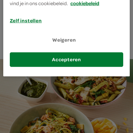
vind je in ons cookiebeleid.
cookiebeleid
Zelf instellen
wok kip cashew
Weigeren
Accepteren