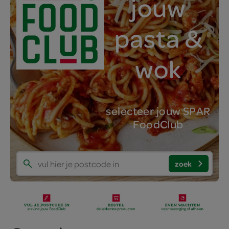
jouw
pasta &
wok
selecteer jouw SPAR
FoodClub
zoek