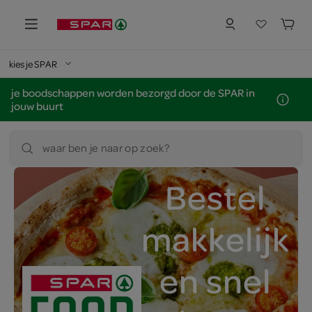
kies je SPAR
je boodschappen worden bezorgd door de SPAR in
jouw buurt
waar ben je naar op zoek?
Bestel
makkelijk
en snel