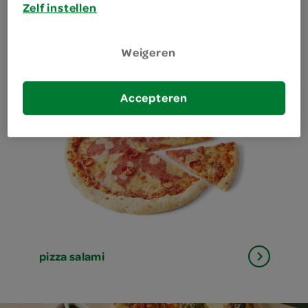
Zelf instellen
pizza mozzarella
Weigeren
Accepteren
pizza salami