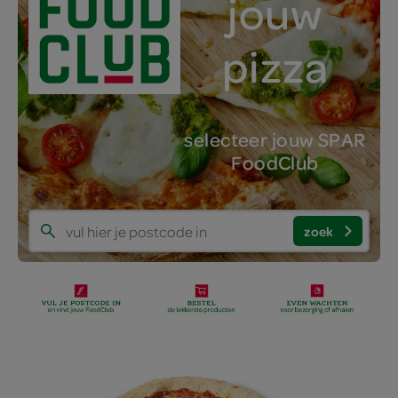
jouw
pizza
selecteer jouw SPAR
FoodClub
zoek