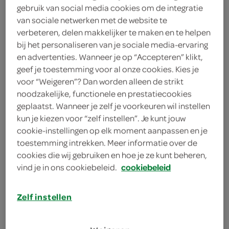
330 Milliliter
gebruik van social media cookies om de integratie
van sociale netwerken met de website te
verbeteren, delen makkelijker te maken en te helpen
bij het personaliseren van je sociale media-ervaring
Let op: aanbiedingen zijn niet zichtbaar bij de
en advertenties. Wanneer je op “Accepteren” klikt,
producten, maar worden wél automatisch
geef je toestemming voor al onze cookies. Kies je
verwerkt in de winkelmand.
voor “Weigeren”? Dan worden alleen de strikt
noodzakelijke, functionele en prestatiecookies
geplaatst. Wanneer je zelf je voorkeuren wil instellen
drink een zachte limonade met sinaasappelsmaak uit
kun je kiezen voor “zelf instellen”. Je kunt jouw
een hip flesje, lekker koel op terras, in het park of
cookie-instellingen op elk moment aanpassen en je
gewoon thuis op de bank
toestemming intrekken. Meer informatie over de
cookies die wij gebruiken en hoe je ze kunt beheren,
vind je in ons cookiebeleid.
cookiebeleid
Zelf instellen