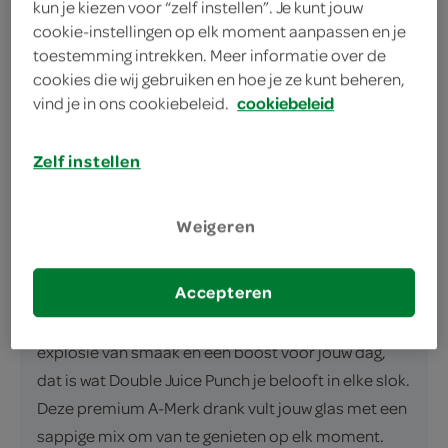
330ml doos
kun je kiezen voor “zelf instellen”. Je kunt jouw
cookie-instellingen op elk moment aanpassen en je
Dubbele fruitsmaak in elke slok
toestemming intrekken. Meer informatie over de
Verpakking van 330 ml, perfect formaat
cookies die wij gebruiken en hoe je ze kunt beheren,
vind je in ons cookiebeleid.
cookiebeleid
A-merk kwaliteit gegarandeerd
Zelf instellen
Weigeren
omschrijving
Accepteren
Verdubbel het Genot met Double Juice Punch Een
explosie van smaak en een boost voor jouw dag,
dat is wat Double Juice Punch je belooft in elke slok.
Deze premium A-Merk drank vult jouw glas met een
sappige mix om van te genieten op elk moment.