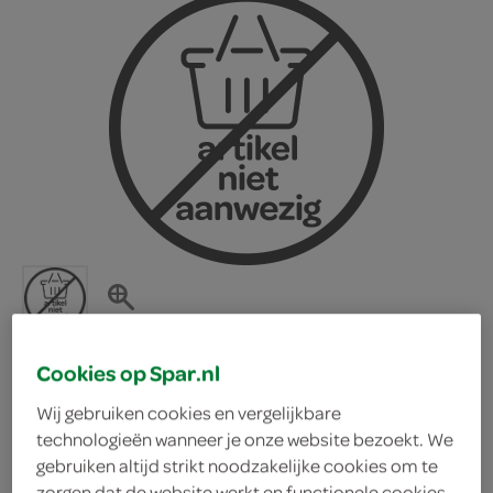
Cookies op Spar.nl
Frontaal double juice
Wij gebruiken cookies en vergelijkbare
technologieën wanneer je onze website bezoekt. We
gebruiken altijd strikt noodzakelijke cookies om te
punch blond
zorgen dat de website werkt en functionele cookies