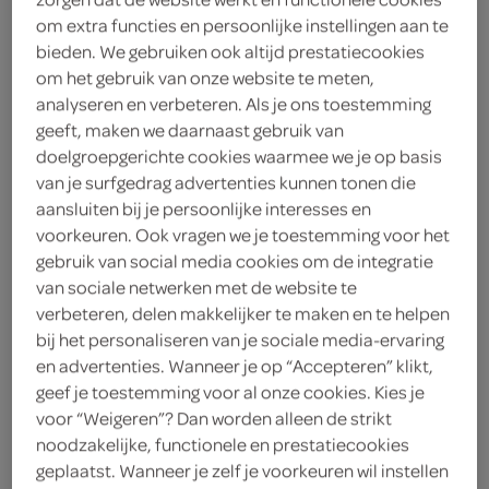
om extra functies en persoonlijke instellingen aan te
Frontaal
bieden. We gebruiken ook altijd prestatiecookies
om het gebruik van onze website te meten,
analyseren en verbeteren. Als je ons toestemming
< 25 jaar? Laat je
geeft, maken we daarnaast gebruik van
legitimatie zien
doelgroepgerichte cookies waarmee we je op basis
< 18 jaar verkopen wij
meer
van je surfgedrag advertenties kunnen tonen die
geen alcohol
informatie
aansluiten bij je persoonlijke interesses en
voorkeuren. Ook vragen we je toestemming voor het
330 Milliliter
gebruik van social media cookies om de integratie
van sociale netwerken met de website te
verbeteren, delen makkelijker te maken en te helpen
Let op: aanbiedingen zijn niet zichtbaar bij de
bij het personaliseren van je sociale media-ervaring
producten, maar worden wél automatisch
en advertenties. Wanneer je op “Accepteren” klikt,
verwerkt in de winkelmand.
geef je toestemming voor al onze cookies. Kies je
voor “Weigeren”? Dan worden alleen de strikt
noodzakelijke, functionele en prestatiecookies
Dubbele fruitkick: a-merk juice punch in handige
geplaatst. Wanneer je zelf je voorkeuren wil instellen