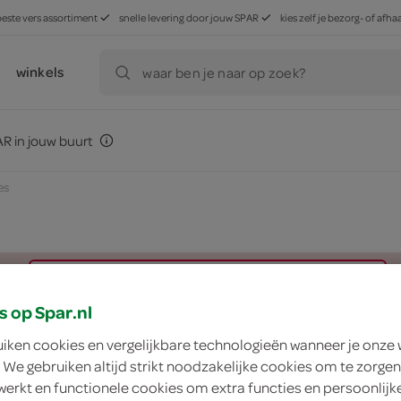
beste vers assortiment
snelle levering door jouw SPAR
kies zelf je bezorg- of af
winkels
waar ben je naar op zoek?
R in jouw buurt
es
zoek winkel
s op Spar.nl
uiken cookies en vergelijkbare technologieën wanneer je onze
g'woon avocado stu
 We gebruiken altijd strikt noodzakelijke cookies om te zorgen
werkt en functionele cookies om extra functies en persoonlijk
g'woon