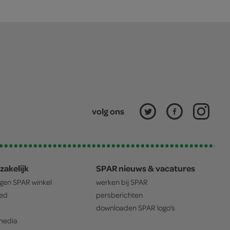
volg ons
zakelijk
SPAR nieuws & vacatures
igen
SPAR
winkel
werken bij
SPAR
oed
persberichten
downloaden
SPAR
logo's
edia