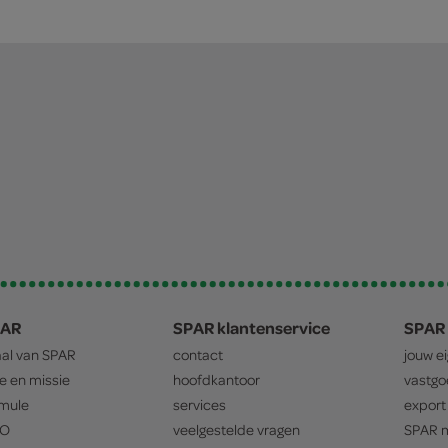
PAR
SPAR klantenservice
SPAR 
aal van
SPAR
contact
jouw e
ie en missie
hoofdkantoor
vastg
mule
services
export
O
veelgestelde vragen
SPAR
m