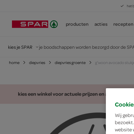
het 
producten
acties
recepten
kies je SPAR
je boodschappen worden bezorgd door de SPA
home
diepvries
diepvries groente
g'woon avocado stukj
kies een winkel voor actuele prijzen en assortiment
Cookie
Wij gebr
bezoekt.
website 