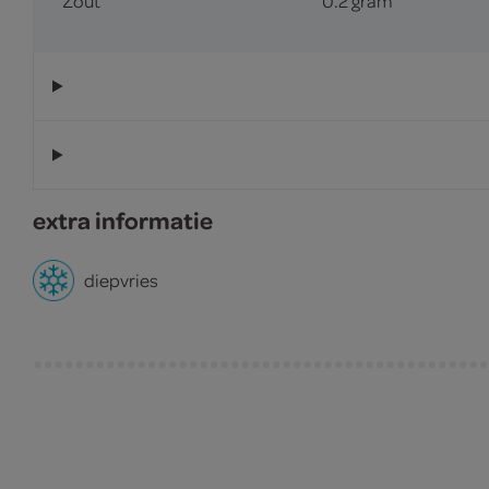
Zout
0.2 gram
extra informatie
diepvries