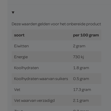
Deze waarden gelden voor het onbereide product
soort
per 100 gram
Eiwitten
2 gram
Energie
730 kj
Koolhydraten
1.8 gram
Koolhydraten waarvan suikers
0.5 gram
Vet
17.3 gram
Vet waarvan verzadigd
2.1 gram