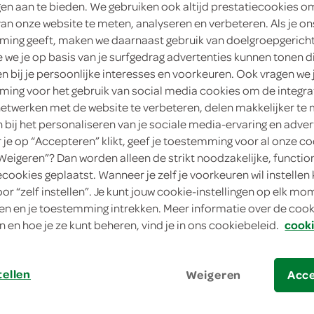
ngen aan te bieden. We gebruiken ook altijd prestatiecookies o
2
.
van onze website te meten, analyseren en verbeteren. Als je on
29
ing geeft, maken we daarnaast gebruik van doelgroepgerich
we je op basis van je surfgedrag advertenties kunnen tonen d
250 Gram
en bij je persoonlijke interesses en voorkeuren. Ook vragen we 
ing voor het gebruik van social media cookies om de integra
Dit product is niet meer leverbaar vanuit 
netwerken met de website te verbeteren, delen makkelijker te
n bij het personaliseren van je sociale media-ervaring en adver
je op “Accepteren” klikt, geef je toestemming voor al onze co
Let op: aanbiedingen zijn niet zichtba
“Weigeren”? Dan worden alleen de strikt noodzakelijke, functio
verwerkt in de winkelmand.
ecookies geplaatst. Wanneer je zelf je voorkeuren wil instellen 
oor “zelf instellen”. Je kunt jouw cookie-instellingen op elk m
n en je toestemming intrekken. Meer informatie over de cooki
zachte avocadostukjes die direct klaar zi
n en hoe je ze kunt beheren, vind je in ons cookiebeleid.
cooki
aan je gerecht toe te voegen
tellen
Weigeren
Acc