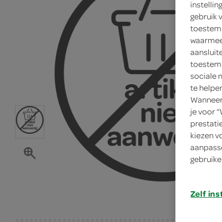
instelli
gebruik 
toestemm
waarmee 
aansluit
toestemm
sociale 
te helpe
Wanneer 
je voor 
prestati
kiezen v
aanpasse
gebruike
Zelf ins