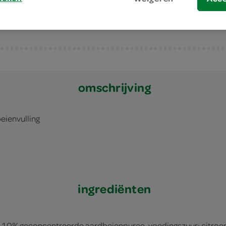
omschrijving
eienvulling
ingrediënten
p, 10% geconcentreerde aardbeienpuree, voedingszuur: citroe