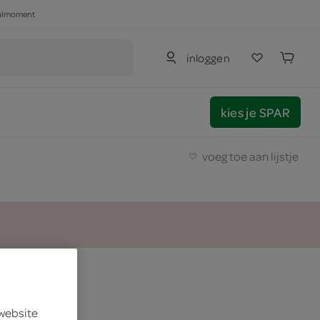
haalmoment
inloggen
kies je SPAR
voeg toe aan lijstje
dbeien
 website