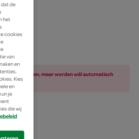
 dat de
e
m het
s
te cookies
ie
je
tie van
 maken en
tenties.
ar bij de producten, maar worden wél automatisch
okies. Kies
nele en
kun je
oment
es die wij
ebeleid
lling
epteren