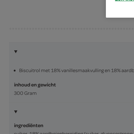
Biscuitrol met 18% vanillesmaakvulling en 18% aardb
inhoud en gewicht
300 Gram
ingrediënten
suiker, 18% aardbeienbereiding (suiker, glucosestroo