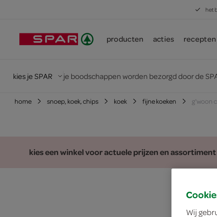
het 
producten
acties
recepten
kies je SPAR
je boodschappen worden bezorgd door de SPA
home
snoep, koek, chips
koek
fijne koeken
g'woon c
kies een winkel voor actuele prijzen en assortiment
Cookie
Wij gebr