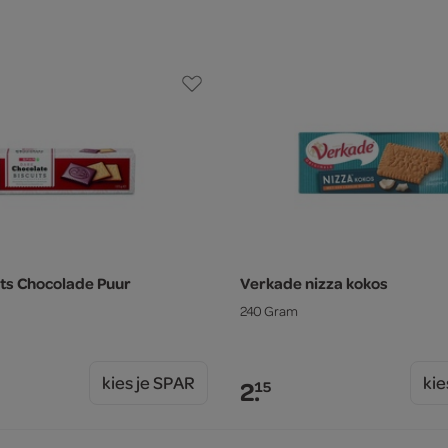
its Chocolade Puur
Verkade nizza kokos
240 Gram
kies je SPAR
kie
2.
15