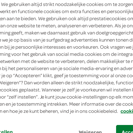
 We gebruiken altijd strikt noodzakelijke cookies om te zorgen
1
.
werkt en functionele cookies om extra functies en persoonlijk
59
ngen aan te bieden. We gebruiken ook altijd prestatiecookies o
van onze website te meten, analyseren en verbeteren. Als je on
300 Gram
ing geeft, maken we daarnaast gebruik van doelgroepgerich
we je op basis van je surfgedrag advertenties kunnen tonen d
in winkelmand
en bij je persoonlijke interesses en voorkeuren. Ook vragen we 
ing voor het gebruik van social media cookies om de integra
netwerken met de website te verbeteren, delen makkelijker te
n bij het personaliseren van je sociale media-ervaring en adver
Let op: aanbiedingen zijn niet zichtba
je op “Accepteren” klikt, geef je toestemming voor al onze co
verwerkt in de winkelmand.
“Weigeren”? Dan worden alleen de strikt noodzakelijke, functio
ecookies geplaatst. Wanneer je zelf je voorkeuren wil instellen 
oor “zelf instellen”. Je kunt jouw cookie-instellingen op elk m
cakerol met heerlijke aardbeienvulling
n en je toestemming intrekken. Meer informatie over de cooki
n en hoe je ze kunt beheren, vind je in ons cookiebeleid.
cooki
zachte cakerol met heerlijke aardbeienvu
lekker bij de koffie of thee
koel en droog bewaren
tellen
Weigeren
Acc