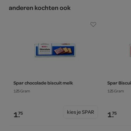
anderen kochten ook
Spar chocolade biscuit melk
Spar Biscu
125 Gram
125 Gram
kies je SPAR
1.
1.
75
75