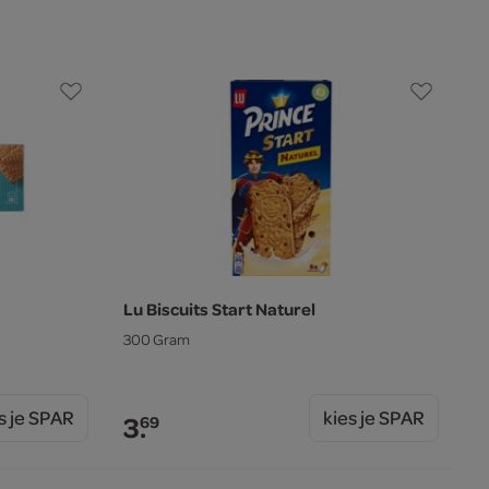
Lu Biscuits Start Naturel
300 Gram
s je SPAR
kies je SPAR
3.
69