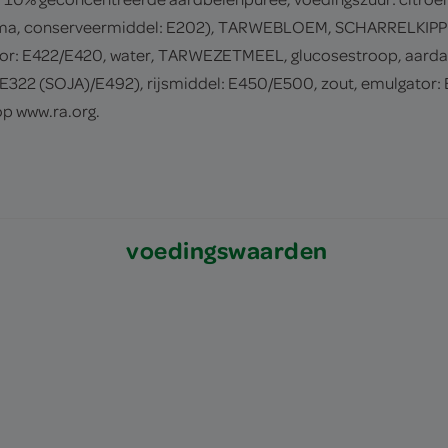
roma, conserveermiddel: E202), TARWEBLOEM, SCHARRELKIPPEN
isator: E422/E420, water, TARWEZETMEEL, glucosestroop, aard
E322 (SOJA)/E492), rijsmiddel: E450/E500, zout, emulgator: 
op www.ra.org.
voedingswaarden