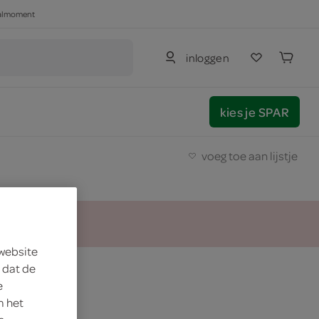
haalmoment
inloggen
kies je SPAR
voeg toe aan lijstje
 website
 dat de
e
m het