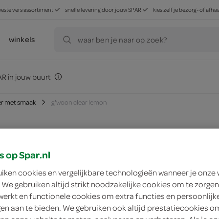
beste vers assortiment
snelle levering door jouw SPAR
kies zelf je bezorg- of af
winkels
waar ben je naar op zoek?
R in jouw buurt
er met smaak
g'woon clear lemon
s op Spar.nl
zoek winkel
uiken cookies en vergelijkbare technologieën wanneer je onze
 We gebruiken altijd strikt noodzakelijke cookies om te zorgen
g'woon clear lemon
werkt en functionele cookies om extra functies en persoonlijk
ngen aan te bieden. We gebruiken ook altijd prestatiecookies o
g'woon