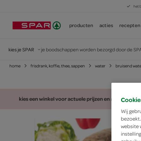
het 
producten
acties
recepten
kies je SPAR
je boodschappen worden bezorgd door de SPA
home
frisdrank, koffie, thee, sappen
water
bruisend wat
kies een winkel voor actuele prijzen en assortiment
Cookie
Wij gebr
bezoekt.
website 
instelli