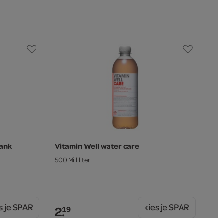
rank
Vitamin Well water care
500 Milliliter
s je SPAR
kies je SPAR
2.
19