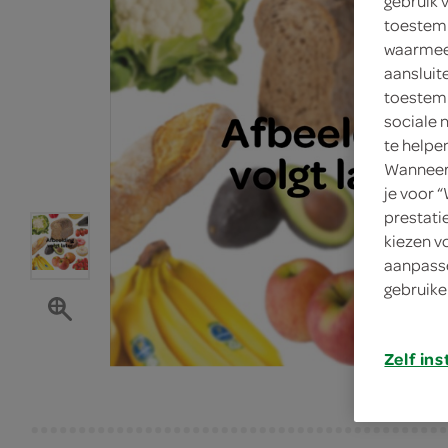
gebruik 
toestemm
waarmee 
aansluit
toestemm
sociale 
te helpe
Wanneer 
je voor 
prestati
kiezen v
aanpasse
gebruike
Zelf ins