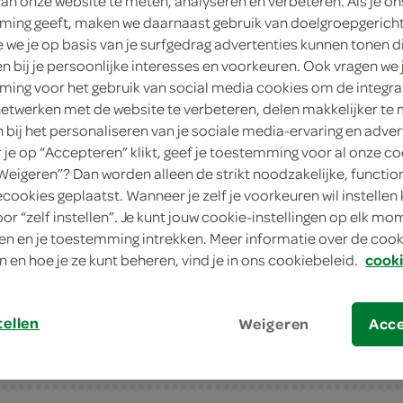
van onze website te meten, analyseren en verbeteren. Als je on
ing geeft, maken we daarnaast gebruik van doelgroepgerich
1
.
39
we je op basis van je surfgedrag advertenties kunnen tonen d
en bij je persoonlijke interesses en voorkeuren. Ook vragen we 
ing voor het gebruik van social media cookies om de integra
1.5 Liter
netwerken met de website te verbeteren, delen makkelijker te
n bij het personaliseren van je sociale media-ervaring en adver
in winkelmand
je op “Accepteren” klikt, geef je toestemming voor al onze co
“Weigeren”? Dan worden alleen de strikt noodzakelijke, functio
ecookies geplaatst. Wanneer je zelf je voorkeuren wil instellen 
Let op: aanbiedingen zijn niet zichtba
oor “zelf instellen”. Je kunt jouw cookie-instellingen op elk m
n en je toestemming intrekken. Meer informatie over de cooki
verwerkt in de winkelmand.
n en hoe je ze kunt beheren, vind je in ons cookiebeleid.
cooki
tellen
Weigeren
Acc