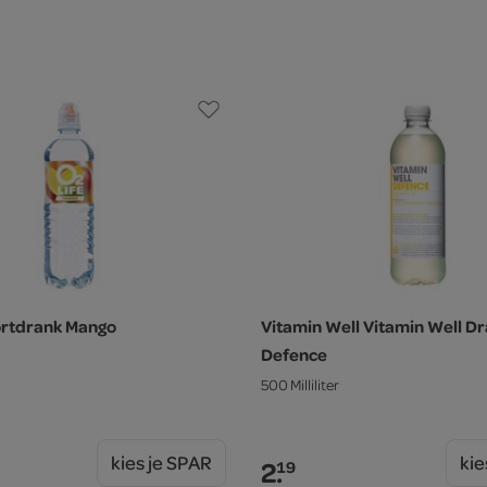
ortdrank Mango
Vitamin Well Vitamin Well D
Defence
500 Milliliter
kies je SPAR
kie
2.
19