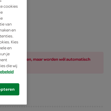
s
te cookies
ie
je
tie van
 maken en
tenties.
okies. Kies
nele en
kun je
ar bij de producten, maar worden wél automatisch
oment
es die wij
ebeleid
epteren