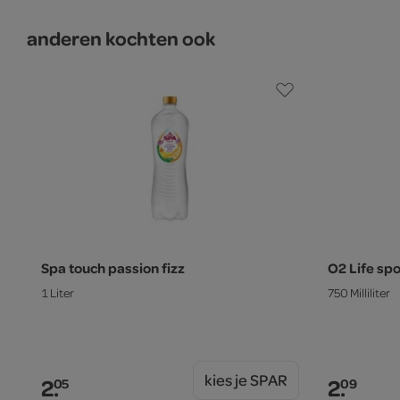
anderen kochten ook
Spa touch passion fizz
O2 Life sp
1 Liter
750 Milliliter
kies je SPAR
2.
2.
05
09