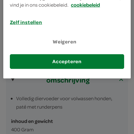
vind je in ons cookiebeleid.
cookiebeleid
volledige maaltijd voor je trouwe viervoeter
na opening gekoeld bewaren en beperkt
Zelf instellen
houdbaar
Weigeren
Accepteren
omschrijving
Volledig diervoeder voor volwassen honden,
paté met runderpens
inhoud en gewicht
400 Gram