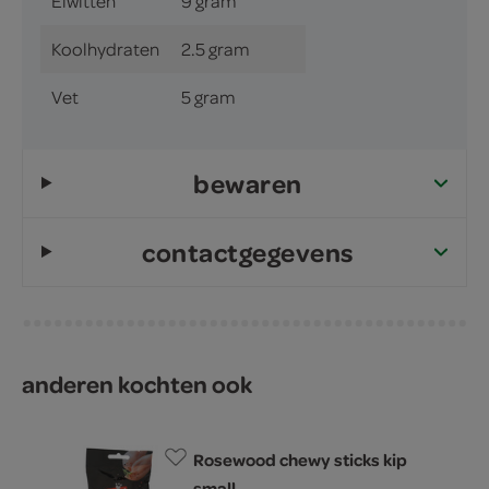
Eiwitten
9 gram
Koolhydraten
2.5 gram
Vet
5 gram
bewaren
contactgegevens
anderen kochten ook
Rosewood chewy sticks kip
small