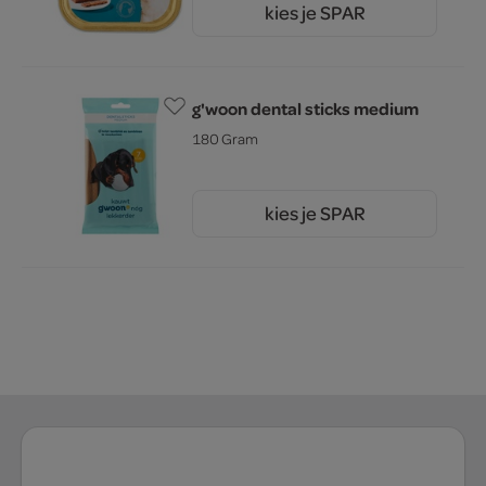
kies je SPAR
1.
15
g'woon dental sticks medium
180 Gram
kies je SPAR
1.
05