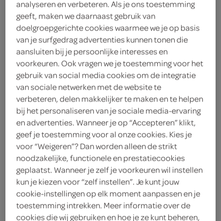
analyseren en verbeteren. Als je ons toestemming
geeft, maken we daarnaast gebruik van
runderpens
doelgroepgerichte cookies waarmee we je op basis
van je surfgedrag advertenties kunnen tonen die
g'woon
aansluiten bij je persoonlijke interesses en
voorkeuren. Ook vragen we je toestemming voor het
0
.
99
gebruik van social media cookies om de integratie
van sociale netwerken met de website te
verbeteren, delen makkelijker te maken en te helpen
400 Gram
bij het personaliseren van je sociale media-ervaring
en advertenties. Wanneer je op “Accepteren” klikt,
geef je toestemming voor al onze cookies. Kies je
Let op: aanbiedingen zijn niet zichtbaar bij de
voor “Weigeren”? Dan worden alleen de strikt
producten, maar worden wél automatisch
noodzakelijke, functionele en prestatiecookies
verwerkt in de winkelmand.
geplaatst. Wanneer je zelf je voorkeuren wil instellen
kun je kiezen voor “zelf instellen”. Je kunt jouw
cookie-instellingen op elk moment aanpassen en je
eet ik g'woon mijn buikje van rond
toestemming intrekken. Meer informatie over de
cookies die wij gebruiken en hoe je ze kunt beheren,
met biotine voor een glanzende vacht