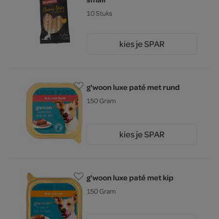
10 Stuks
kies je SPAR
4.
29
g'woon luxe paté met rund
150 Gram
kies je SPAR
1.
15
g'woon luxe paté met kip
150 Gram