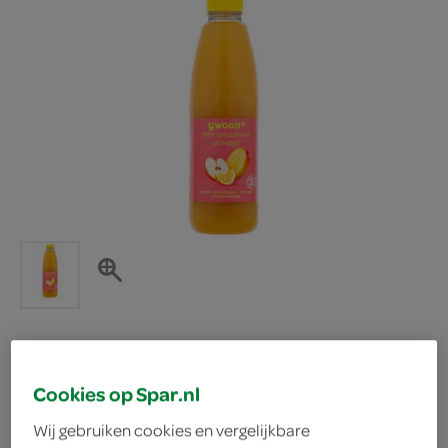
g'woon duodrank
Cookies op Spar.nl
Wij gebruiken cookies en vergelijkbare
sinaasappel mango