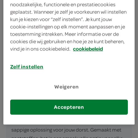
Geen suiker, wel zoetstoffen
noodzakelijke, functionele en prestatiecookies
Ideaal voor je borrelmoment
geplaatst. Wanneer je zelf je voorkeuren wil instellen
kun je kiezen voor “zelf instellen”. Je kunt jouw
cookie-instellingen op elk moment aanpassen en je
toestemming intrekken. Meer informatie over de
cookies die wij gebruiken en hoe je ze kunt beheren,
vind je in ons cookiebeleid.
cookiebeleid
omschrijving
Zelf instellen
Tropische Verfrissing: Gwoon Duodrank Mango
Guanabana Duik in de exotische smaken van
Weigeren
Gwoon's Duodrank Mango Guanabana. Dit heerlijke
vruchtensapje combineert de tropische zoetheid
Accepteren
van mango met de unieke smaak van guanabana,
ook bekend als soursop'. Deze 1 liter fles is een
sappige oplossing voor jouw dorst. Gemaakt met