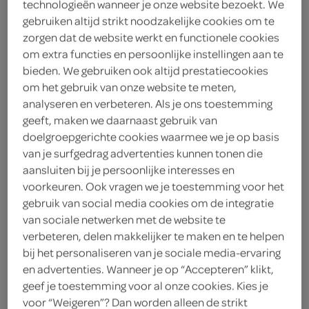
technologieën wanneer je onze website bezoekt. We
gebruiken altijd strikt noodzakelijke cookies om te
g'woon
zorgen dat de website werkt en functionele cookies
om extra functies en persoonlijke instellingen aan te
2
.
25
bieden. We gebruiken ook altijd prestatiecookies
om het gebruik van onze website te meten,
1 Liter
analyseren en verbeteren. Als je ons toestemming
geeft, maken we daarnaast gebruik van
doelgroepgerichte cookies waarmee we je op basis
Let op: aanbiedingen zijn niet zichtbaar bij de
van je surfgedrag advertenties kunnen tonen die
aansluiten bij je persoonlijke interesses en
producten, maar worden wél automatisch
voorkeuren. Ook vragen we je toestemming voor het
verwerkt in de winkelmand.
gebruik van social media cookies om de integratie
van sociale netwerken met de website te
verbeteren, delen makkelijker te maken en te helpen
Tropical twist, gwoon onweerstaanbaar
bij het personaliseren van je sociale media-ervaring
dorstlessend!
en advertenties. Wanneer je op “Accepteren” klikt,
geef je toestemming voor al onze cookies. Kies je
Heerlijk exotisch mango-guanabana
voor “Weigeren”? Dan worden alleen de strikt