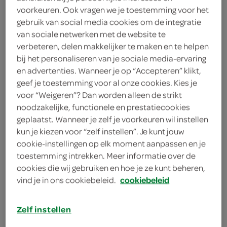
8 Stuks
voorkeuren. Ook vragen we je toestemming voor het
gebruik van social media cookies om de integratie
van sociale netwerken met de website te
Let op: aanbiedingen zijn niet zichtbaar bij de
verbeteren, delen makkelijker te maken en te helpen
bij het personaliseren van je sociale media-ervaring
producten, maar worden wél automatisch
en advertenties. Wanneer je op “Accepteren” klikt,
verwerkt in de winkelmand.
geef je toestemming voor al onze cookies. Kies je
voor “Weigeren”? Dan worden alleen de strikt
noodzakelijke, functionele en prestatiecookies
geplaatst. Wanneer je zelf je voorkeuren wil instellen
kun je kiezen voor “zelf instellen”. Je kunt jouw
cookie-instellingen op elk moment aanpassen en je
toestemming intrekken. Meer informatie over de
omschrijving
cookies die wij gebruiken en hoe je ze kunt beheren,
vind je in ons cookiebeleid.
cookiebeleid
Koek met appelvulling
Zelf instellen
inhoud en gewicht