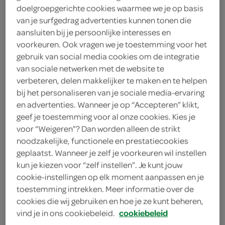
doelgroepgerichte cookies waarmee we je op basis
van je surfgedrag advertenties kunnen tonen die
gevogelte
aansluiten bij je persoonlijke interesses en
voorkeuren. Ook vragen we je toestemming voor het
g'woon
gebruik van social media cookies om de integratie
van sociale netwerken met de website te
4
.
19
verbeteren, delen makkelijker te maken en te helpen
bij het personaliseren van je sociale media-ervaring
1 Kilogram
en advertenties. Wanneer je op “Accepteren” klikt,
geef je toestemming voor al onze cookies. Kies je
voor “Weigeren”? Dan worden alleen de strikt
noodzakelijke, functionele en prestatiecookies
Let op: aanbiedingen zijn niet zichtbaar bij de
geplaatst. Wanneer je zelf je voorkeuren wil instellen
producten, maar worden wél automatisch
kun je kiezen voor “zelf instellen”. Je kunt jouw
verwerkt in de winkelmand.
cookie-instellingen op elk moment aanpassen en je
toestemming intrekken. Meer informatie over de
cookies die wij gebruiken en hoe je ze kunt beheren,
zachte minibrokken met gevogelte voor de volwassen
vind je in ons cookiebeleid.
cookiebeleid
hond