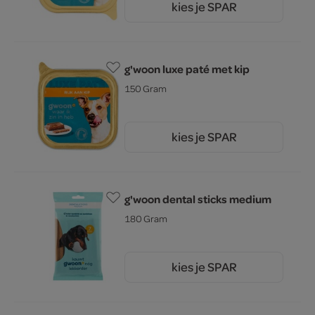
kies je SPAR
1.
15
g'woon luxe paté met kip
150 Gram
kies je SPAR
1.
15
g'woon dental sticks medium
180 Gram
kies je SPAR
1.
05