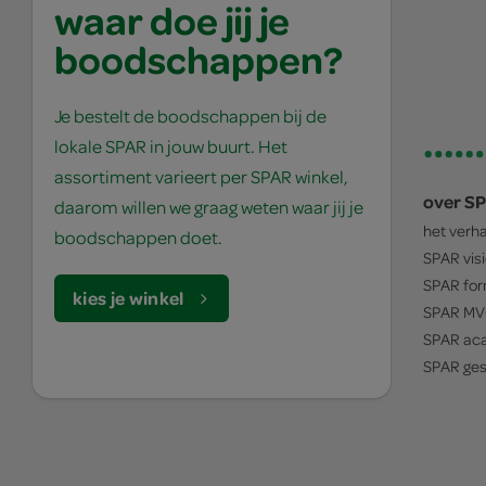
waar doe jij je
boodschappen?
Je bestelt de boodschappen bij de
lokale SPAR in jouw buurt. Het
assortiment varieert per SPAR winkel,
over S
daarom willen we graag weten waar jij je
het verh
boodschappen doet.
SPAR
vis
SPAR
for
kies je winkel
SPAR
MV
SPAR
ac
SPAR
ges