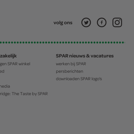
volg ons
zakelijk
SPAR nieuws & vacatures
igen
SPAR
winkel
werken bij
SPAR
oed
persberichten
downloaden
SPAR
logo's
edia
ridge: The Taste by
SPAR