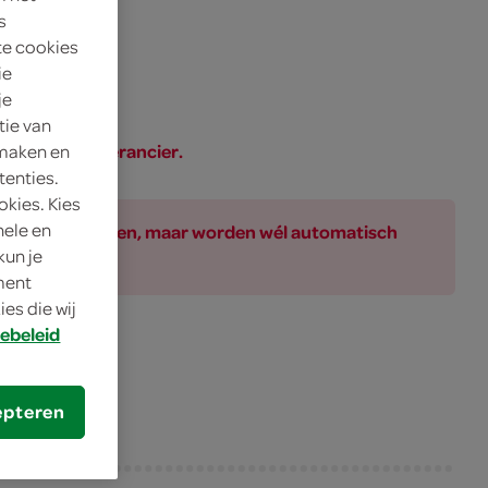
s
te cookies
ie
je
tie van
SPAR of de leverancier.
 maken en
tenties.
okies. Kies
nele en
ar bij de producten, maar worden wél automatisch
kun je
oment
es die wij
ebeleid
epteren