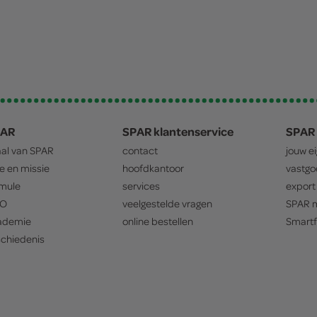
PAR
SPAR klantenservice
SPAR 
aal van
SPAR
contact
jouw e
ie en missie
hoofdkantoor
vastg
mule
services
export
O
veelgestelde vragen
SPAR
m
ademie
online bestellen
Smartf
chiedenis