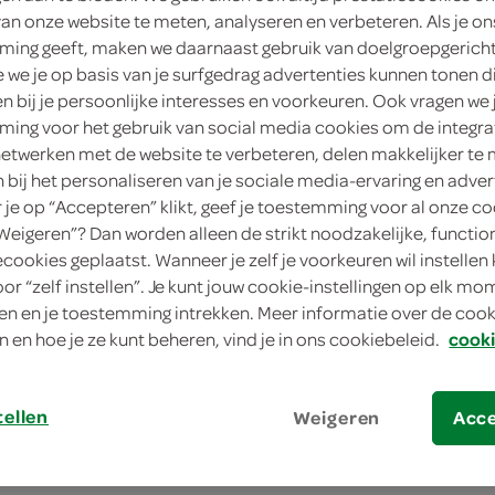
van onze website te meten, analyseren en verbeteren. Als je on
1
.
ing geeft, maken we daarnaast gebruik van doelgroepgerich
45
we je op basis van je surfgedrag advertenties kunnen tonen d
en bij je persoonlijke interesses en voorkeuren. Ook vragen we 
200 Gram
ing voor het gebruik van social media cookies om de integra
Dit product is niet meer leverbaar vanuit 
netwerken met de website te verbeteren, delen makkelijker te
n bij het personaliseren van je sociale media-ervaring en adver
je op “Accepteren” klikt, geef je toestemming voor al onze co
“Weigeren”? Dan worden alleen de strikt noodzakelijke, functio
Let op: aanbiedingen zijn niet zichtba
ecookies geplaatst. Wanneer je zelf je voorkeuren wil instellen 
verwerkt in de winkelmand.
oor “zelf instellen”. Je kunt jouw cookie-instellingen op elk m
n en je toestemming intrekken. Meer informatie over de cooki
n en hoe je ze kunt beheren, vind je in ons cookiebeleid.
cooki
tellen
Weigeren
Acc