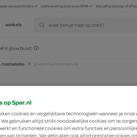
beste vers assortiment
snelle levering door jouw SPAR
kies zelf je bezorg- of af
winkels
waar ben je naar op zoek?
R in jouw buurt
 toastsalades
g'woon hummus naturel
zoek winkel
s op Spar.nl
uiken cookies en vergelijkbare technologieën wanneer je onze
g'woon hummus nat
 We gebruiken altijd strikt noodzakelijke cookies om te zorgen
werkt en functionele cookies om extra functies en persoonlijk
g'woon
ngen aan te bieden. We gebruiken ook altijd prestatiecookies o