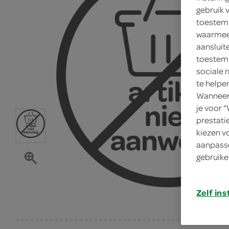
gebruik 
toestemm
waarmee 
aansluit
toestemm
sociale 
te helpe
Wanneer 
je voor 
prestati
kiezen v
aanpasse
gebruike
Zelf ins