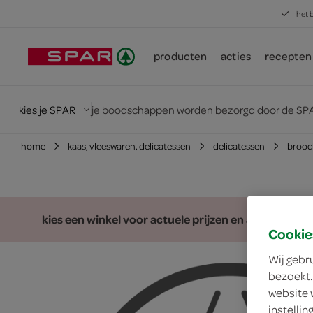
het 
producten
acties
recepten
kies je SPAR
je boodschappen worden bezorgd door de SPA
home
kaas, vleeswaren, delicatessen
delicatessen
brood,
kies een winkel voor actuele prijzen en assortiment
Cookie
Wij gebr
bezoekt.
website 
instelli