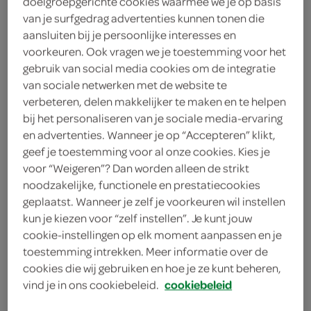
doelgroepgerichte cookies waarmee we je op basis
van je surfgedrag advertenties kunnen tonen die
chocolade
aansluiten bij je persoonlijke interesses en
voorkeuren. Ook vragen we je toestemming voor het
g'woon
gebruik van social media cookies om de integratie
van sociale netwerken met de website te
2
.
79
verbeteren, delen makkelijker te maken en te helpen
bij het personaliseren van je sociale media-ervaring
en advertenties. Wanneer je op “Accepteren” klikt,
200 Gram
geef je toestemming voor al onze cookies. Kies je
voor “Weigeren”? Dan worden alleen de strikt
noodzakelijke, functionele en prestatiecookies
Let op: aanbiedingen zijn niet zichtbaar bij de
geplaatst. Wanneer je zelf je voorkeuren wil instellen
producten, maar worden wél automatisch
kun je kiezen voor “zelf instellen”. Je kunt jouw
verwerkt in de winkelmand.
cookie-instellingen op elk moment aanpassen en je
toestemming intrekken. Meer informatie over de
cookies die wij gebruiken en hoe je ze kunt beheren,
geniet van deze lekkere kerstkransjes tijdens de
vind je in ons cookiebeleid.
cookiebeleid
feestdagen!