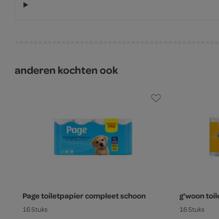
anderen kochten ook
Page toiletpapier compleet schoon
g'woon toil
16 Stuks
16 Stuks