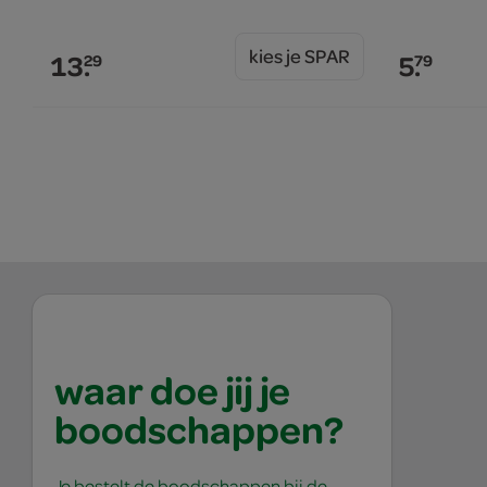
kies je SPAR
13.
5.
29
79
waar doe jij je
boodschappen?
Je bestelt de boodschappen bij de