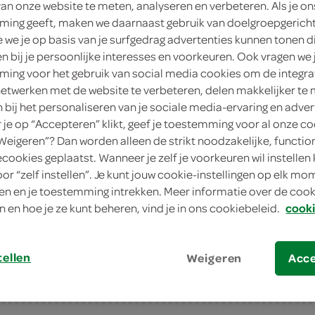
van onze website te meten, analyseren en verbeteren. Als je on
ing geeft, maken we daarnaast gebruik van doelgroepgerich
2
.
59
we je op basis van je surfgedrag advertenties kunnen tonen d
en bij je persoonlijke interesses en voorkeuren. Ook vragen we 
4 Stuks
ing voor het gebruik van social media cookies om de integra
netwerken met de website te verbeteren, delen makkelijker te
in winkelmand
n bij het personaliseren van je sociale media-ervaring en adver
je op “Accepteren” klikt, geef je toestemming voor al onze co
“Weigeren”? Dan worden alleen de strikt noodzakelijke, functio
ecookies geplaatst. Wanneer je zelf je voorkeuren wil instellen 
Let op: aanbiedingen zijn niet zichtba
oor “zelf instellen”. Je kunt jouw cookie-instellingen op elk m
verwerkt in de winkelmand.
n en je toestemming intrekken. Meer informatie over de cooki
n en hoe je ze kunt beheren, vind je in ons cookiebeleid.
cooki
tellen
Weigeren
Acc