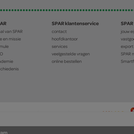
PAR
SPAR klantenservice
SPAR 
aal van
SPAR
contact
jouw e
ie en missie
hoofdkantoor
vastg
mule
services
export
O
veelgestelde vragen
SPAR
m
ademie
online bestellen
Smartf
chiedenis
privacyverklaring
cookiebeleid
prijsbeleid
ram