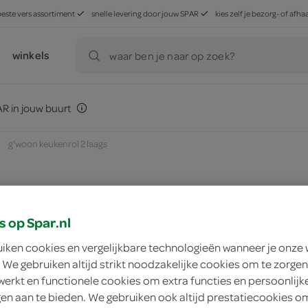
beste vers assortiment
snelle levering door jouw SPAR
kies zelf je bezorg- of af
winkels
waar ben je naar op zoek?
R in jouw buurt
g'woon keukenrol 2 laags
zoek winkel
s op Spar.nl
uiken cookies en vergelijkbare technologieën wanneer je onze
 We gebruiken altijd strikt noodzakelijke cookies om te zorgen
g'woon keukenrol 2
werkt en functionele cookies om extra functies en persoonlijk
ngen aan te bieden. We gebruiken ook altijd prestatiecookies o
g'woon