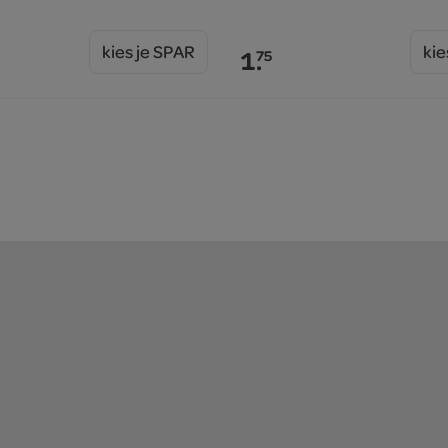
kies je SPAR
kie
1.
75