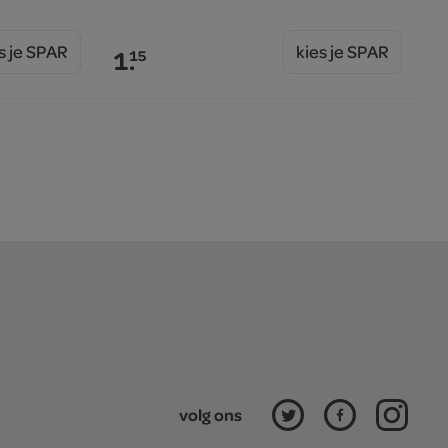
s je SPAR
kies je SPAR
1.
15
volg ons