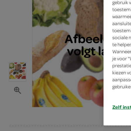
gebruik 
toestemm
waarmee 
aansluit
toestemm
sociale 
te helpe
Wanneer 
je voor 
prestati
kiezen v
aanpasse
gebruike
Zelf ins