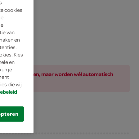
s
te cookies
ie
je
tie van
 maken en
tenties.
okies. Kies
nele en
kun je
ar bij de producten, maar worden wél automatisch
oment
es die wij
ebeleid
epteren