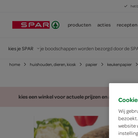
het 
producten
acties
recepten
kies je SPAR
je boodschappen worden bezorgd door de SPA
home
huishouden, dieren, kiosk
papier
keukenpapier
kies een winkel voor actuele prijzen en assortiment
Cookie
Wij gebr
bezoekt.
website 
instelli