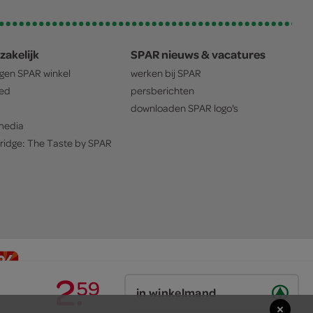
zakelijk
SPAR nieuws & vacatures
igen
SPAR
winkel
werken bij
SPAR
oed
persberichten
downloaden
SPAR
logo's
edia
ridge: The Taste by
SPAR
2
.
59
in winkelmand