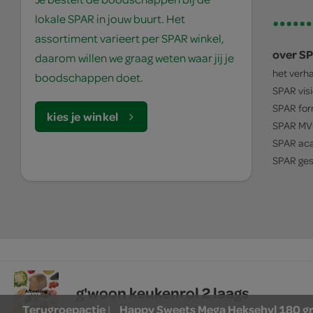
lokale SPAR in jouw buurt. Het
assortiment varieert per SPAR winkel,
over S
daarom willen we graag weten waar jij je
het verh
boodschappen doet.
SPAR
vis
SPAR
for
kies je winkel
SPAR
MV
SPAR
ac
SPAR
ges
© 1932 - 2026 - SPAR Holding B.V.
algemene voorwaarden
g'woon keukenrol 2 laags
Terugroepactie
Happy Sweets Mega Heksehyl 180 g
|