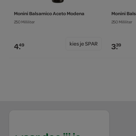
Monini Balsamico Aceto Modena
Monini Bal
250 Milliliter
250 Milliliter
kies je SPAR
4.
3.
49
39