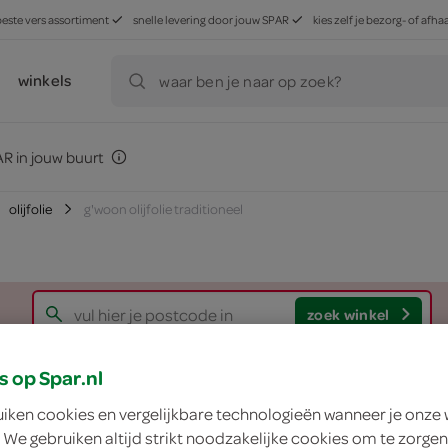
beste vers assortiment
snelle levering door jouw SPAR
kies zelf je bezorg- of af
winkels
waar ben je naar op zoek?
R in jouw buurt
olijfolie
g'woon olijfolie traditioneel
zoek winkel
s op Spar.nl
g'woon olijfolie tra
uiken cookies en vergelijkbare technologieën wanneer je onze
 We gebruiken altijd strikt noodzakelijke cookies om te zorgen
g'woon