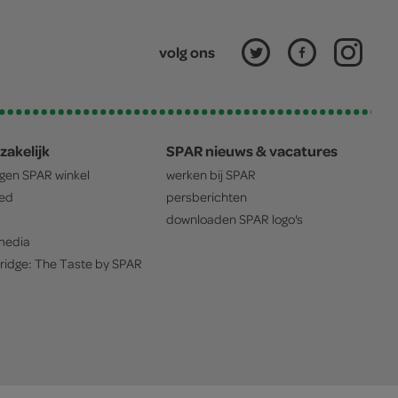
volg ons
zakelijk
SPAR nieuws & vacatures
igen
SPAR
winkel
werken bij
SPAR
oed
persberichten
downloaden
SPAR
logo's
edia
ridge: The Taste by
SPAR