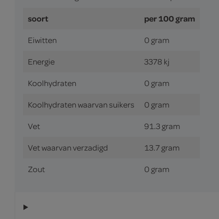
soort
per 100 gram
Eiwitten
0 gram
Energie
3378 kj
Koolhydraten
0 gram
Koolhydraten waarvan suikers
0 gram
Vet
91.3 gram
Vet waarvan verzadigd
13.7 gram
Zout
0 gram