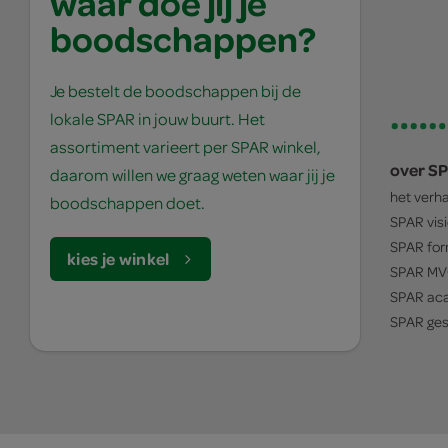
waar doe jij je
boodschappen?
Je bestelt de boodschappen bij de
lokale SPAR in jouw buurt. Het
assortiment varieert per SPAR winkel,
over S
daarom willen we graag weten waar jij je
het verh
boodschappen doet.
SPAR
vis
SPAR
for
kies je winkel
SPAR
MV
SPAR
ac
SPAR
ges