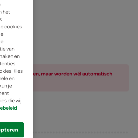
e
m het
s
te cookies
ie
je
tie van
 maken en
tenties.
okies. Kies
ar bij de producten, maar worden wél automatisch
nele en
kun je
oment
es die wij
ebeleid
epteren