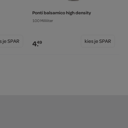
Ponti balsamico high density
100 Milliliter
s je SPAR
kies je SPAR
4.
49