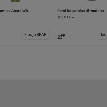
samico Aceto Wit
Ponti balsamico di modena
100 Milliliter
kies je SPAR
kie
2.
99