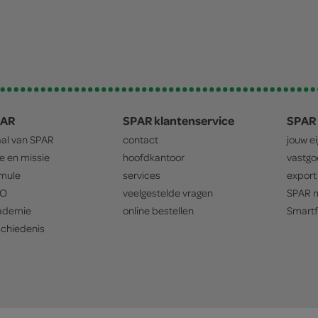
PAR
SPAR klantenservice
SPAR 
aal van
SPAR
contact
jouw e
ie en missie
hoofdkantoor
vastg
mule
services
export
O
veelgestelde vragen
SPAR
m
ademie
online bestellen
Smartf
chiedenis