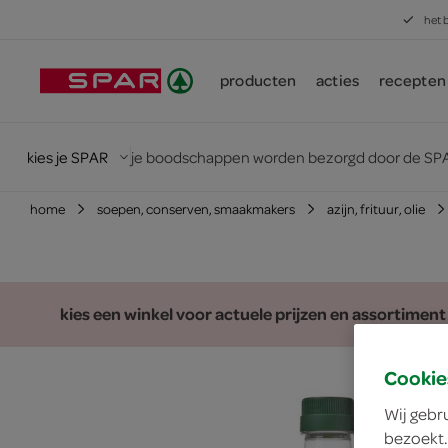
het 
producten
acties
recepten
kies je SPAR
je boodschappen worden bezorgd door de SPA
home
soepen, conserven, smaakmakers
azijn, frituur, olie
kies een winkel voor actuele prijzen en assortiment
Cookie
Wij gebr
bezoekt.