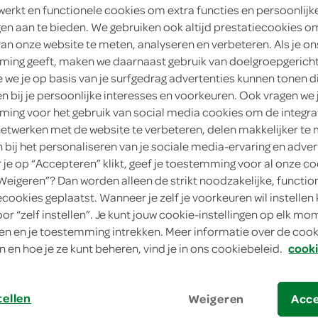
werkt en functionele cookies om extra functies en persoonlijk
4
.
ngen aan te bieden. We gebruiken ook altijd prestatiecookies o
99
van onze website te meten, analyseren en verbeteren. Als je on
ing geeft, maken we daarnaast gebruik van doelgroepgerich
500 Milliliter
we je op basis van je surfgedrag advertenties kunnen tonen d
en bij je persoonlijke interesses en voorkeuren. Ook vragen we 
in winkelmand
ing voor het gebruik van social media cookies om de integra
netwerken met de website te verbeteren, delen makkelijker te
n bij het personaliseren van je sociale media-ervaring en adver
je op “Accepteren” klikt, geef je toestemming voor al onze co
Let op: aanbiedingen zijn niet zichtba
“Weigeren”? Dan worden alleen de strikt noodzakelijke, functio
verwerkt in de winkelmand.
ecookies geplaatst. Wanneer je zelf je voorkeuren wil instellen 
oor “zelf instellen”. Je kunt jouw cookie-instellingen op elk m
n en je toestemming intrekken. Meer informatie over de cooki
n en hoe je ze kunt beheren, vind je in ons cookiebeleid.
cooki
tellen
Weigeren
Acc