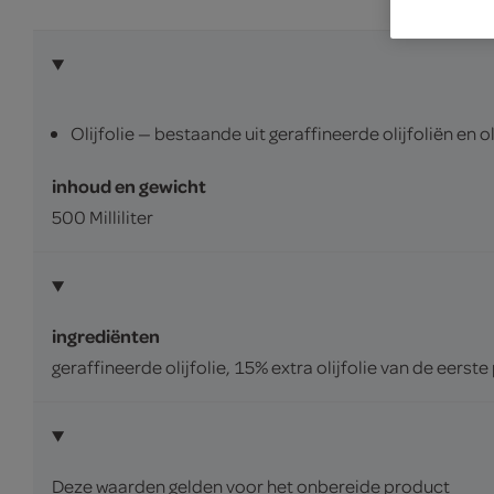
Olijfolie — bestaande uit geraffineerde olijfoliën en o
inhoud en gewicht
500 Milliliter
ingrediënten
geraffineerde olijfolie, 15% extra olijfolie van de eerste
Deze waarden gelden voor het onbereide product