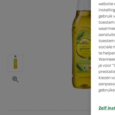
website 
instelli
gebruik 
toestemm
waarmee 
aansluit
toestemm
sociale 
te helpe
Wanneer 
je voor 
prestati
kiezen v
aanpasse
gebruike
Zelf ins