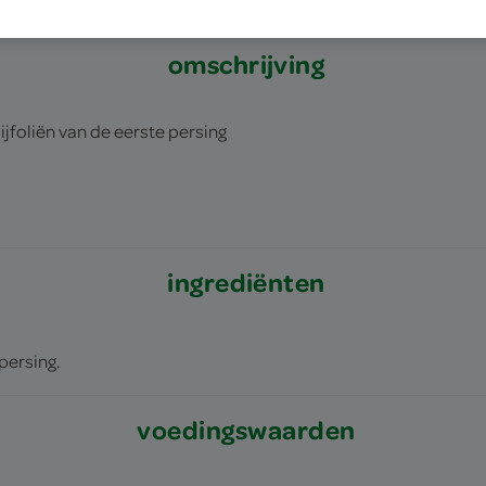
omschrijving
lijfoliën van de eerste persing
ingrediënten
 persing.
voedingswaarden